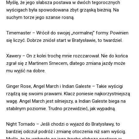
Myślę, że jego słabsza postawa w dwóch tegorocznych
wyścigach była spowodowana zbyt grząską bieżnią. Na
suchym torze jego szanse rosną.
Timemaster – Wrócił do swojej „normalnej” formy. Powinien
się liczyć. Dobrze zniósł start w Bratysławie, to twardziel.
Xawery – On z kolei trochę mnie rozczarował. Nie do końca
zgrał się z Martinem Srnecem, dlatego zmiana jazdy może
mu wyjść na dobre.
Ginger Rose, Angel March i Indian Galeste – Takie wyścigi
rządzą się swoimi prawami. Klacz poniesie najkorzystniejszą
wagę. Angel March jest silniejszy, a Indian Galeste biega na
stabilnym poziomie. Trudno przewidzieć, jak wypadną.
Night Tornado – Jeśli chodzi o wyjazd do Bratysławy, to
bardziej odczuł podróż i zmianę otoczenia niż sam wyścig.
Myślę, że to wpłynęło na jego trochę słabszą postawę w