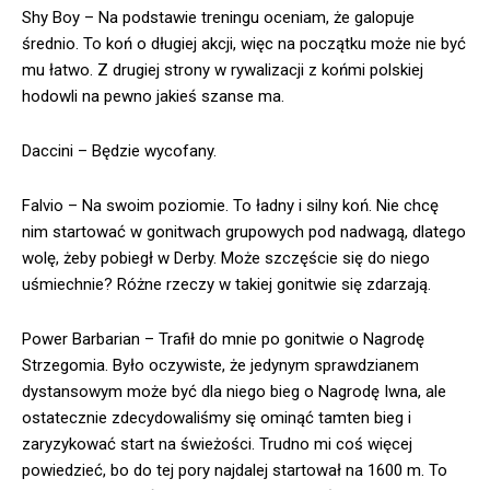
Shy Boy – Na podstawie treningu oceniam, że galopuje
średnio. To koń o długiej akcji, więc na początku może nie być
mu łatwo. Z drugiej strony w rywalizacji z końmi polskiej
hodowli na pewno jakieś szanse ma.
Daccini – Będzie wycofany.
Falvio – Na swoim poziomie. To ładny i silny koń. Nie chcę
nim startować w gonitwach grupowych pod nadwagą, dlatego
wolę, żeby pobiegł w Derby. Może szczęście się do niego
uśmiechnie? Różne rzeczy w takiej gonitwie się zdarzają.
Power Barbarian – Trafił do mnie po gonitwie o Nagrodę
Strzegomia. Było oczywiste, że jedynym sprawdzianem
dystansowym może być dla niego bieg o Nagrodę Iwna, ale
ostatecznie zdecydowaliśmy się ominąć tamten bieg i
zaryzykować start na świeżości. Trudno mi coś więcej
powiedzieć, bo do tej pory najdalej startował na 1600 m. To