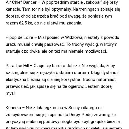
Air Chief Dancer – W poprzednim starcie „zakopał” się przy
kanacie. Tam tor nie był optymalny. Na treningach spisuje się
dobrze, chociaż trzeba brać pod uwagę, że poniesie tym
razem 62,5 kg, co nie ułatwi mu zadania.
Hipop de Loire – Miał pobiec w Widzowa, niestety z powodu
urazu musiał chwilę pauzować. To trudny wyścig, w którym
startuje czołówka, ale on też ma niemałe możliwości.
Paradise Hill – Czuje się bardzo dobrze. Nie wygląda, żeby
szczególnie się zmęczyła ostatnim startem. Długi dystans i
elastyczna bieżnia są dla niej korzystne. Trudno natomiast
przewidzieć, jak spisze się na tle ogierów. Jestem dobrej
myśli.
Kurierka – Nie zdała egzaminu w Soliny i dlatego nie
zdecydowałem się jej zapisać do Derby. Podejrzewamy, że
przyczyną słabszej postawy mogła być zbyt grząska bieżnia.
W tym wyścigu również ma kilka groźnych rywalek, ale jestem