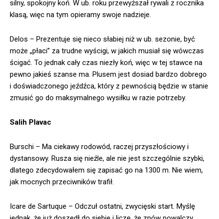
silny, spokojny koń. W ub. roku przewyższał rywali z rocznika
klasą, więc na tym opieramy swoje nadzieje.
Delos – Prezentuje się nieco słabiej niż w ub. sezonie, być
może „płaci” za trudne wyścigi, w jakich musiał się wówczas
ścigać. To jednak cały czas niezły koń, więc w tej stawce na
pewno jakieś szanse ma. Plusem jest dosiad bardzo dobrego
i doświadczonego jeźdźca, który z pewnością będzie w stanie
zmusić go do maksymalnego wysiłku w razie potrzeby.
Salih Plavac
Burschi – Ma ciekawy rodowód, raczej przyszłościowy i
dystansowy. Rusza się nieźle, ale nie jest szczególnie szybki,
dlatego zdecydowałem się zapisać go na 1300 m. Nie wiem,
jak mocnych przeciwników trafił.
Icare de Sartuque – Odczuł ostatni, zwycięski start. Myślę
jednak, że już doszedł do siebie i liczę, że znów powalczy.