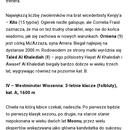
trenera.
Największą liczbę zwolenników ma brat wicederbisty Kenjiy’a
–
Kito
(15 typów). Ogierek nieźle galopuje, ale Cornelia Fraisl
zaznacza, że ma on też trudny charakter, więc nie do końca
wiadomo, jak się zachowa w nowych warunkach.
Ormena
(9)
jest córką Mu’Azzaza, syna Amera. Biegał najlepiej na
dystansie 2000 m. Rodowodem ze strony matki wyróżnia się
Taled Al Khalediah
(8) – jego półsiostry Hayat Al Khalediah i
Awasef Al Khalediah biegały bardzo dobrze w wieku trzech
lat, wygrywając również na poziomie kat. B.
IV – Westminster Wiosenna: 3-letnie klacze (folbluty),
kat. A, 1600 m
Chwila na którą kibice czekali, nadeszła. Po pierwsze będzie
to pierwszy klasyk sezonu, po drugie, na starcie stanie
niepokonana w wieku dwóch lat
Moonu
, przez wielu
ekspertów wskazywana jako główna kandydatka do sukcesu