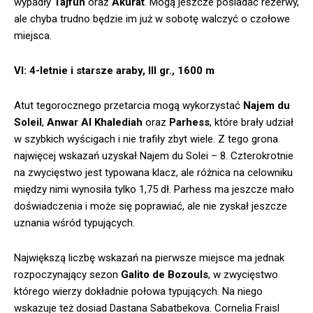
wypadły
Tajfun
oraz
Akurat
. Mogą jeszcze posiadać rezerwy,
ale chyba trudno będzie im już w sobotę walczyć o czołowe
miejsca.
VI: 4-letnie i starsze araby, III gr., 1600 m
Atut tegorocznego przetarcia mogą wykorzystać
Najem du
Soleil
,
Anwar Al Khalediah
oraz
Parhess
, które brały udział
w szybkich wyścigach i nie trafiły zbyt wiele. Z tego grona
najwięcej wskazań uzyskał Najem du Solei – 8. Czterokrotnie
na zwycięstwo jest typowana klacz, ale różnica na celowniku
między nimi wynosiła tylko 1,75 dł. Parhess ma jeszcze mało
doświadczenia i może się poprawiać, ale nie zyskał jeszcze
uznania wśród typujących.
Największą liczbę wskazań na pierwsze miejsce ma jednak
rozpoczynający sezon
Galito de Bozouls
, w zwycięstwo
którego wierzy dokładnie połowa typujących. Na niego
wskazuje też dosiad Dastana Sabatbekova. Cornelia Fraisl