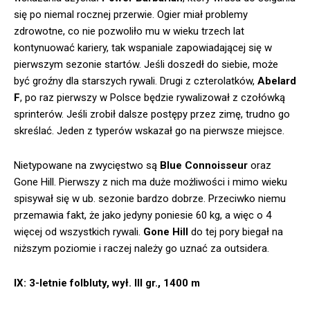
się po niemal rocznej przerwie. Ogier miał problemy
zdrowotne, co nie pozwoliło mu w wieku trzech lat
kontynuować kariery, tak wspaniale zapowiadającej się w
pierwszym sezonie startów. Jeśli doszedł do siebie, może
być groźny dla starszych rywali. Drugi z czterolatków,
Abelard
F
, po raz pierwszy w Polsce będzie rywalizował z czołówką
sprinterów. Jeśli zrobił dalsze postępy przez zimę, trudno go
skreślać. Jeden z typerów wskazał go na pierwsze miejsce.
Nietypowane na zwycięstwo są
Blue Connoisseur
oraz
Gone Hill. Pierwszy z nich ma duże możliwości i mimo wieku
spisywał się w ub. sezonie bardzo dobrze. Przeciwko niemu
przemawia fakt, że jako jedyny poniesie 60 kg, a więc o 4
więcej od wszystkich rywali.
Gone Hill
do tej pory biegał na
niższym poziomie i raczej należy go uznać za outsidera.
IX: 3-letnie folbluty, wył. III gr., 1400 m