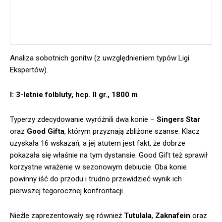
Analiza sobotnich gonitw (z uwzględnieniem typów Ligi
Ekspertów).
I: 3-letnie folbluty, hcp. II gr., 1800 m
Typerzy zdecydowanie wyróżnili dwa konie –
Singers Star
oraz
Good Gifta
, którym przyznają zbliżone szanse. Klacz
uzyskała 16 wskazań, a jej atutem jest fakt, że dobrze
pokazała się właśnie na tym dystansie. Good Gift też sprawił
korzystne wrażenie w sezonowym debiucie. Oba konie
powinny iść do przodu i trudno przewidzieć wynik ich
pierwszej tegorocznej konfrontacji.
Nieźle zaprezentowały się również
Tutulala
,
Zaknafein
oraz