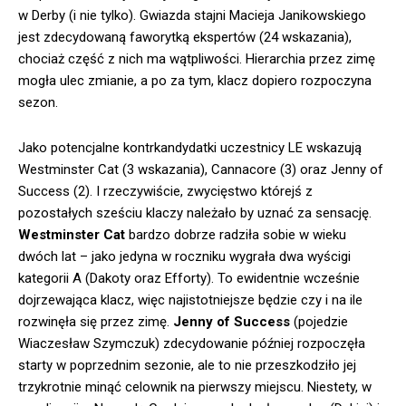
w Derby (i nie tylko). Gwiazda stajni Macieja Janikowskiego
jest zdecydowaną faworytką ekspertów (24 wskazania),
chociaż część z nich ma wątpliwości. Hierarchia przez zimę
mogła ulec zmianie, a po za tym, klacz dopiero rozpoczyna
sezon.
Jako potencjalne kontrkandydatki uczestnicy LE wskazują
Westminster Cat (3 wskazania), Cannacore (3) oraz Jenny of
Success (2). I rzeczywiście, zwycięstwo którejś z
pozostałych sześciu klaczy należało by uznać za sensację.
Westminster Cat
bardzo dobrze radziła sobie w wieku
dwóch lat – jako jedyna w roczniku wygrała dwa wyścigi
kategorii A (Dakoty oraz Efforty). To ewidentnie wcześnie
dojrzewająca klacz, więc najistotniejsze będzie czy i na ile
rozwinęła się przez zimę.
Jenny of Success
(pojedzie
Wiaczesław Szymczuk) zdecydowanie później rozpoczęła
starty w poprzednim sezonie, ale to nie przeszkodziło jej
trzykrotnie minąć celownik na pierwszy miejscu. Niestety, w