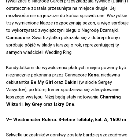
rywalizacji o Nagrodę Cardei przeszkadzała rywalce (Dakini) i
ostatecznie została przesunięta na miejsce drugie. Jej
możliwości nie są jeszcze do końca sprawdzone. Wszystkie
trzy wymienione klacze rozpoczynają sezon, a więc spróbuje
to wykorzystać zwyciężczyni biegu o Nagrodę Dżamajki,
Cannacore
. Siwa trzylatka pokazała się z dobrej strony i
spróbuje pójść w ślady starszej o rok, reprezentującej ty
samych wlaścicieli Wedding Ring.
Kandydatkami do wywalczenia płatnych miejsc powinny być:
nieznacznie pokonana przez Cannacore
Kena
, niedawna
debiutantka
Be My Girl
oraz
Dakini
(w siodle Sergey
Vasyutov), po której trener spodziewa się zdecydowanie
lepszego występu. Niżej będą stały notowania
Charming
Wiktorii
,
Ivy Grey
oraz
Iskry One
.
V– Westminster Rulera: 3-letnie folbluty, kat. A, 1600 m
Sylwetki uczestników gonitwy zostały bardziej szczegółowo