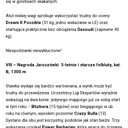
się w gonitwach skakanych.
Atut niskiej wagi spróbuje wykorzystać trudny do oceny
Dream It Possible
(51 kg, jedno wskazanie w LE) oraz
startująca praktycznie bez obciążenia
Dasoudi
(zapewne 43
kg).
Niespodzianki niewykluczone!
VIII – Nagroda Jaroszówki: 3-letnie i starsze folbluty, kat.
B, 1300 m
Stawka wydaje się bardzo wyrównana, a wynik może być
trudny do przewidzenia. Uczestnicy Ligi Ekspertów wyraźnie
wskazują na dwa konie: jedynego mającego już za sobą start
w tym roku –
Blizbora
(15 typów) oraz biegającego w ub.
roku na równym, wysokim poziomie
Crazy Bulla
(13).
Dystans dla obu jest korzystny, podobnie jak stan bieżni. Trzy
wskazania uzyskał
Power Barbarian
, który wraca do ścigania