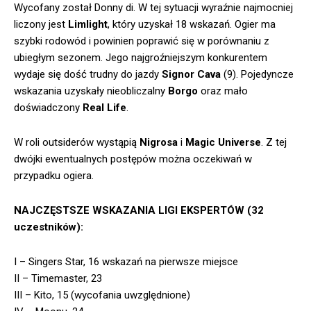
Wycofany został Donny di. W tej sytuacji wyraźnie najmocniej
liczony jest
Limlight
, który uzyskał 18 wskazań. Ogier ma
szybki rodowód i powinien poprawić się w porównaniu z
ubiegłym sezonem. Jego najgroźniejszym konkurentem
wydaje się dość trudny do jazdy
Signor Cava
(9). Pojedyncze
wskazania uzyskały nieobliczalny
Borgo
oraz mało
doświadczony
Real Life
.
W roli outsiderów wystąpią
Nigrosa
i
Magic Universe
. Z tej
dwójki ewentualnych postępów można oczekiwań w
przypadku ogiera.
NAJCZĘSTSZE WSKAZANIA LIGI EKSPERTÓW (32
uczestników):
I – Singers Star, 16 wskazań na pierwsze miejsce
II – Timemaster, 23
III – Kito, 15 (wycofania uwzględnione)