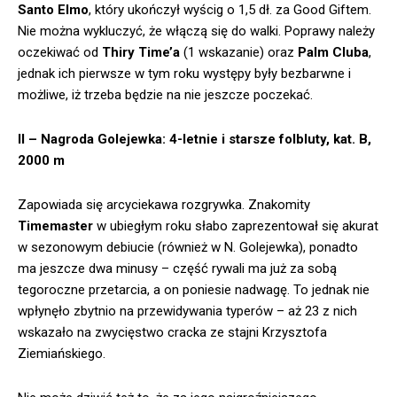
Santo Elmo
, który ukończył wyścig o 1,5 dł. za Good Giftem.
Nie można wykluczyć, że włączą się do walki. Poprawy należy
oczekiwać od
Thiry Time’a
(1 wskazanie) oraz
Palm Cluba
,
jednak ich pierwsze w tym roku występy były bezbarwne i
możliwe, iż trzeba będzie na nie jeszcze poczekać.
II – Nagroda Golejewka: 4-letnie i starsze folbluty, kat. B,
2000 m
Zapowiada się arcyciekawa rozgrywka. Znakomity
Timemaster
w ubiegłym roku słabo zaprezentował się akurat
w sezonowym debiucie (również w N. Golejewka), ponadto
ma jeszcze dwa minusy – część rywali ma już za sobą
tegoroczne przetarcia, a on poniesie nadwagę. To jednak nie
wpłynęło zbytnio na przewidywania typerów – aż 23 z nich
wskazało na zwycięstwo cracka ze stajni Krzysztofa
Ziemiańskiego.