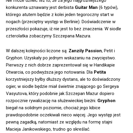
Nie może dziwić też to, że za jego najgroźniejszego
konkurenta uznawany jest derbista
Guitar Man
(6 typów),
którego atutem będzie z kolei jeden tegoroczny start w
nogach (przeciętny występ w Berlinie). Doświadczenie w
przeszłości pokazuje, iż nie jest to bez znaczenia. W siodle
czterolatka zobaczymy Szczepana Mazura.
W dalszej kolejności liczone są:
Zanzily Passion
, Petit i
Gryphon. Uzyskały po jednym wskazaniu na zwycięstwo.
Pierwszy z nich dobrze zaprezentował się w Handikapie
Otwarcia, co podwyższa jego notowania. Dla
Petita
korzystniejszy byłby dłuższy dystans, ale to doświadczony
ogier, w siodle będzie miał świetnie znającego go Sergeya
Vasyutova, który podobnie jak Szczepan Mazur dopiero
rozpocznie rywalizację na służewieckiej bieżni.
Gryphon
biegał na solidnym poziomie, chociaż jego kibice
prawdopodobnie oczekiwali nieco więcej. Jego występ jest
pewną zagadką, natomiast ze względu na formę stajni
Macieja Janikowskiego, trudno go skreślać.