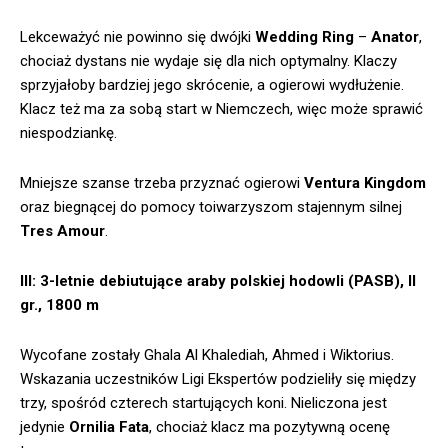
Lekceważyć nie powinno się dwójki
Wedding Ring
–
Anator
,
chociaż dystans nie wydaje się dla nich optymalny. Klaczy
sprzyjałoby bardziej jego skrócenie, a ogierowi wydłużenie.
Klacz też ma za sobą start w Niemczech, więc może sprawić
niespodziankę.
Mniejsze szanse trzeba przyznać ogierowi
Ventura Kingdom
oraz biegnącej do pomocy toiwarzyszom stajennym silnej
Tres Amour
.
III: 3-letnie debiutujące araby polskiej hodowli (PASB), II
gr., 1800 m
Wycofane zostały Ghala Al Khalediah, Ahmed i Wiktorius.
Wskazania uczestników Ligi Ekspertów podzieliły się między
trzy, spośród czterech startujących koni. Nieliczona jest
jedynie
Ornilia Fata
, chociaż klacz ma pozytywną ocenę