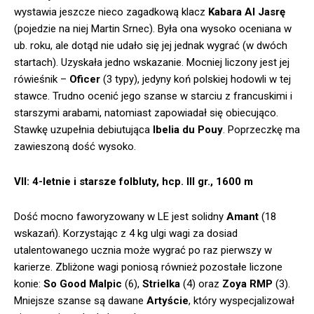
wystawia jeszcze nieco zagadkową klacz
Kabara Al Jasrę
(pojedzie na niej Martin Srnec). Była ona wysoko oceniana w
ub. roku, ale dotąd nie udało się jej jednak wygrać (w dwóch
startach). Uzyskała jedno wskazanie. Mocniej liczony jest jej
rówieśnik –
Oficer
(3 typy), jedyny koń polskiej hodowli w tej
stawce. Trudno ocenić jego szanse w starciu z francuskimi i
starszymi arabami, natomiast zapowiadał się obiecująco.
Stawkę uzupełnia debiutująca
Ibelia du Pouy
. Poprzeczkę ma
zawieszoną dość wysoko.
VII: 4-letnie i starsze folbluty, hcp. III gr., 1600 m
Dość mocno faworyzowany w LE jest solidny
Amant
(18
wskazań). Korzystając z 4 kg ulgi wagi za dosiad
utalentowanego ucznia może wygrać po raz pierwszy w
karierze. Zbliżone wagi poniosą również pozostałe liczone
konie:
So Good Malpic
(6),
Strielka
(4) oraz
Zoya RMP
(3).
Mniejsze szanse są dawane
Artyście
, który wyspecjalizował