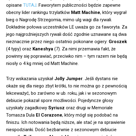
opisane
TUTAJ
. Faworytem publiczności będzie zapewne
obecny lider rankingu trzylatków
Matt Machine
, który wygrał
bieg o Nagrodę Strzegomia, mimo ulg wagi dla rywali.
Dokładnie połowa uczestników LE uważa go za faworyta. Za
jego najgroźniejszych rywali dość zgodnie uznawane są dwa
nieznacznie przez niego ostatnio pokonane ogiery:
Groszek
(4 typy) oraz
Kaneshya
(7). Za nimi przemawia fakt, że
powinny się poprawiać, przeciwko nim – tym razem nie będą
niosły o 4 kg mniej od Matt Machine.
Trzy wskazania uzyskał
Jolly Jumper
. Jeśli dystans nie
okaże się dla niego zbyt krótki, to nie można go z pewnością
lekceważyć, bo zarówno w ub. roku, jak i w sezonowym
debiucie pokazał spore możliwości. Pojedyncze głosy
uzyskały zagadkowy
Syriusz
oraz drugi w Memoriale
Tomasza Dula
El Corazone
, który mógł się podobać na
finiszu. Ich notowania będą niższe, ale stać je na sprawienie
niespodzianki. Dość bezbarwnie z sezonowym debiucie