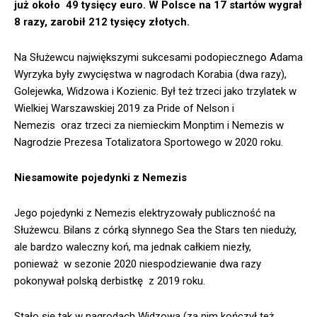
już około 49 tysięcy euro. W Polsce na 17 startów wygrał
8 razy, zarobił 212 tysięcy złotych.
Na Służewcu największymi sukcesami podopiecznego Adama
Wyrzyka były zwycięstwa w nagrodach Korabia (dwa razy),
Golejewka, Widzowa i Kozienic. Był też trzeci jako trzylatek w
Wielkiej Warszawskiej 2019 za Pride of Nelson i
Nemezis oraz trzeci za niemieckim Monptim i Nemezis w
Nagrodzie Prezesa Totalizatora Sportowego w 2020 roku.
Niesamowite pojedynki z Nemezis
Jego pojedynki z Nemezis elektryzowały publiczność na
Służewcu. Bilans z córką słynnego Sea the Stars ten nieduży,
ale bardzo waleczny koń, ma jednak całkiem niezły,
ponieważ w sezonie 2020 niespodziewanie dwa razy
pokonywał polską derbistkę z 2019 roku.
Stało się tak w nagrodach Widzowa (za nim kończył też