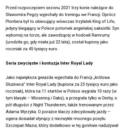
Przed rozpoczęciem sezonu 2021 trzy konie należące do
Sławomira Pegzy wyjechały do treningu we Francji. Oprócz
Plontiera był to obiecujący wówczas trzylatek King of Life,
jedyny biegający w Polsce potomek angielskiej oaksistki. Syn
wybornej na torze, ale zawodzącej w hodowli Ramrumy
(urodziła go, gdy miała już 22 lata), został kupiony jako
roczniak za 45 tysięcy euro.
Seria zwycięstw i kontuzja Inter Royal Lady
Jako największa gwiazda wyjechała do Francji „królowa
Służewca” Inter Royal Lady (kupiona za 25 tysięcy euro jako
roczniak), która na 11 startów w Polsce wygrała 10 razy (w
tym klasyki – Wiosenną i Oaks), a przegrała tylko w Derby, o
pół długości z Night Thunderem, także trenowanym przez
Adama Wyrzyka. O porażce klaczy zdecydowały jazdy –
ogiera dosiadał słynący z niezwykle mocnego posyłu
Szczepan Mazur, który dodatkowo w tej gonitwie nadużywał