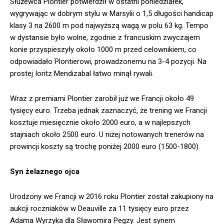
Służewca Plontier potwierdził w ostatni poniedziałek,
wygrywając w dobrym stylu w Marsylii o 1,5 długości handicap
klasy 3 na 2600 m pod najwyższą wagą w polu 63 kg. Tempo
w dystansie było wolne, zgodnie z francuskim zwyczajem
konie przyspieszyły około 1000 m przed celownikiem, co
odpowiadało Plontierowi, prowadzonemu na 3-4 pozycji. Na
prostej Ioritz Mendizabal łatwo minął rywali.
Wraz z premiami Plontier zarobił już we Francji około 49
tysięcy euro. Trzeba jednak zaznaczyć, że trening we Francji
kosztuje miesięcznie około 2000 euro, a w najlepszych
stajniach około 2500 euro. U niżej notowanych trenerów na
prowincji koszty są trochę poniżej 2000 euro (1500-1800).
Syn żelaznego ojca
Urodzony we Francji w 2016 roku Plontier został zakupiony na
aukcji roczniaków w Deauville za 11 tysięcy euro przez
Adama Wyrzyka dla Sławomira Pegzy. Jest synem