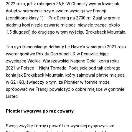
2022 roku, już z ratingiem 36,5. W Chantilly wystartował jak
dotąd w najmocniejszym swoim wyścigu we Francji
(conditions klasy 1) – Prix Bering na 2700 m. Zajął w gronie
siedmiu koni niezłe czwarte miejsce, niewiele tracąc, około
1,5 długości) do drugiego w tym wyścigu Brokeback Mountain.
Ten syn francuskiego derbisty Le Havre’a w sierpniu 2021 roku
wygrał gonitwę Prix du Carrousel LR w Deauville, bijąc
zwycięzcę Wielkiej Warszawskiej Nagano Gold i konia roku
2021 w Polsce – Night Tornado. Podejście pod tak dobrego
konia jak Brokeback Mountain, który zajmował płatne miejsca
w G2 i G3, świadczy o tym, że Plontier w formie może
spróbować we Francji powalczyć o dobre miejsce w gonitwie
Listed.
Plontier wygrywa po raz czwarty
Swoją zwyżkę formy i powrót do wysokiej dyspozycji ze