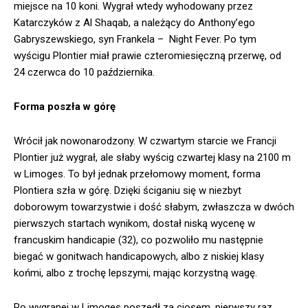
miejsce na 10 koni. Wygrał wtedy wyhodowany przez
Katarczyków z Al Shaqab, a należący do Anthony’ego
Gabryszewskiego, syn Frankela – Night Fever. Po tym
wyścigu Plontier miał prawie czteromiesięczną przerwę, od
24 czerwca do 10 października.
Forma poszła w górę
Wrócił jak nowonarodzony. W czwartym starcie we Francji
Plontier już wygrał, ale słaby wyścig czwartej klasy na 2100 m
w Limoges. To był jednak przełomowy moment, forma
Plontiera szła w górę. Dzięki ściganiu się w niezbyt
doborowym towarzystwie i dość słabym, zwłaszcza w dwóch
pierwszych startach wynikom, dostał niską wycenę w
francuskim handicapie (32), co pozwoliło mu następnie
biegać w gonitwach handicapowych, albo z niskiej klasy
końmi, albo z trochę lepszymi, mając korzystną wagę.
Po wygranej w Limoges poszedł za ciosem, pierwszy raz