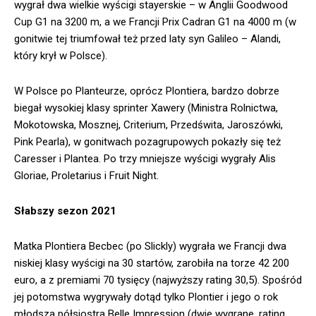
wygrał dwa wielkie wyścigi stayerskie – w Anglii Goodwood
Cup G1 na 3200 m, a we Francji Prix Cadran G1 na 4000 m (w
gonitwie tej triumfował też przed laty syn Galileo – Alandi,
który krył w Polsce).
W Polsce po Planteurze, oprócz Plontiera, bardzo dobrze
biegał wysokiej klasy sprinter Xawery (Ministra Rolnictwa,
Mokotowska, Mosznej, Criterium, Przedświta, Jaroszówki,
Pink Pearla), w gonitwach pozagrupowych pokazły się też
Caresser i Plantea. Po trzy mniejsze wyścigi wygrały Alis
Gloriae, Proletarius i Fruit Night.
Słabszy sezon 2021
Matka Plontiera Becbec (po Slickly) wygrała we Francji dwa
niskiej klasy wyścigi na 30 startów, zarobiła na torze 42 200
euro, a z premiami 70 tysięcy (najwyższy rating 30,5). Spośród
jej potomstwa wygrywały dotąd tylko Plontier i jego o rok
młodsza półsiostra Belle Impression (dwie wygrane, rating