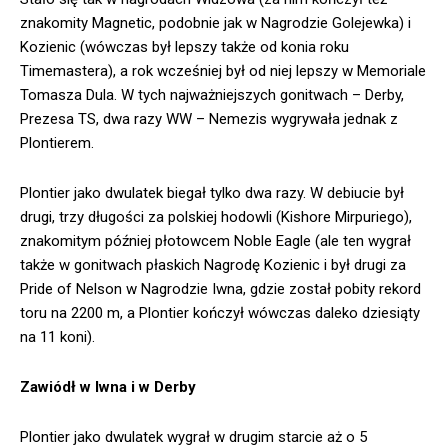
znakomity Magnetic, podobnie jak w Nagrodzie Golejewka) i
Kozienic (wówczas był lepszy także od konia roku
Timemastera), a rok wcześniej był od niej lepszy w Memoriale
Tomasza Dula. W tych najważniejszych gonitwach – Derby,
Prezesa TS, dwa razy WW – Nemezis wygrywała jednak z
Plontierem.
Plontier jako dwulatek biegał tylko dwa razy. W debiucie był
drugi, trzy długości za polskiej hodowli (Kishore Mirpuriego),
znakomitym później płotowcem Noble Eagle (ale ten wygrał
także w gonitwach płaskich Nagrodę Kozienic i był drugi za
Pride of Nelson w Nagrodzie Iwna, gdzie został pobity rekord
toru na 2200 m, a Plontier kończył wówczas daleko dziesiąty
na 11 koni).
Zawiódł w Iwna i w Derby
Plontier jako dwulatek wygrał w drugim starcie aż o 5