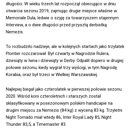
długości. W wieku trzech lat rozpoczął obiecująco w dniu
otwarcia sezonu 2019, zajmując drugie miejsce właśnie w
Memoriale Dula, ledwie o szyję za towarzyszem stajennym
Interview, a o dwie długości przed przyszłą derbistką
Nemezis.
To rozbudziło nadzieje, ale w kolejnych startach jako trzylatek
Plontier rozczarował. Był czwarty w Nagrodzie Rulera,
dziesiąty w Iwna i dziewiąty w Derby. Odpalił dopiero w drugiej
połowie sezonu, kiedy wygrał trzy wyścigi, w tym Nagrodę
Korabia, oraz był trzeci w Wielkiej Warszawskiej.
Najlepiej biegał jako czterolatek w pierwszej połowie sezonu
2020. Wśród koni czteroletnich i starszych został
sklasyfikowany w posezonowym polskim handicapie na
drugim miejscu za Nemezis (84 kg) z wyceną 83 kg. Trzyletni
Night Tornado miał wtedy 86, Inter Royal Lady 85, Night
Thunder 83,5, a Timemaster 83.