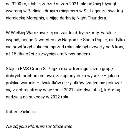
na 3200 m, słabiej zaczął sezon 2021, ale później błysnął
wygraną w Berlinie i drugim miejscem w St. Leger za świetną
niemiecką Memphis, a bijąc derbistę Night Thundera.
W Wielkiej Warszawskiej nie zaistniał, był szósty. Fatalnie
wypadł, będąc faworytem, w Nagrodzie Sac a Papier, nie tylko
nie powtórzył sukcesu sprzed roku, ale był czwarty na 6 koni,
aż 15 długości za zwycięskim Neverlandem.
Stajnia BMS Group S. Pegza ma w treningu liczną grupę
dobrych pochodzeniowo, zakupionych za wysokie – jak na
polskie warunki – dwulatków i trzylatków (żaden nie pokazał
się z dobrej strony w sezonie 2021 jako dwulatek), które są
nadzieją na sukcesy w 2022 roku.
Robert Zieliński
Na zdjęciu Plontier/Tor Służewiec