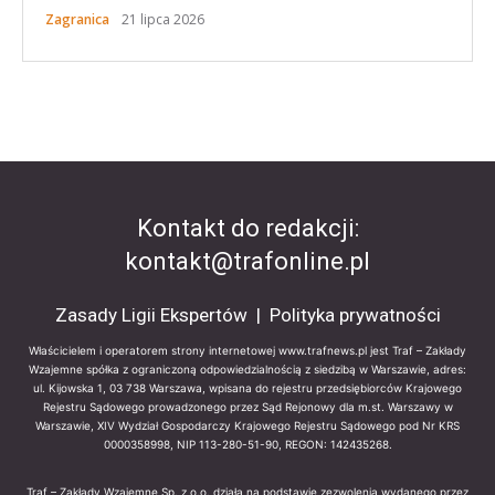
Zagranica
21 lipca 2026
Kontakt do redakcji:
kontakt@trafonline.pl
Zasady Ligii Ekspertów
|
Polityka prywatności
Właścicielem i operatorem strony internetowej www.trafnews.pl jest Traf – Zakłady
Wzajemne spółka z ograniczoną odpowiedzialnością z siedzibą w Warszawie, adres:
ul. Kijowska 1, 03 738 Warszawa, wpisana do rejestru przedsiębiorców Krajowego
Rejestru Sądowego prowadzonego przez Sąd Rejonowy dla m.st. Warszawy w
Warszawie, XIV Wydział Gospodarczy Krajowego Rejestru Sądowego pod Nr KRS
0000358998, NIP 113-280-51-90, REGON: 142435268.
Traf – Zakłady Wzajemne Sp. z o.o. działa na podstawie zezwolenia wydanego przez