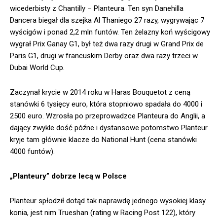
wicederbisty z Chantilly – Planteura. Ten syn Danehilla
Dancera biegał dla szejka Al Thaniego 27 razy, wygrywając 7
wyścigów i ponad 2,2 mln funtów. Ten żelazny koń wyścigowy
wygrał Prix Ganay G1, był też dwa razy drugi w Grand Prix de
Paris G1, drugi w francuskim Derby oraz dwa razy trzeci w
Dubai World Cup.
Zaczynał krycie w 2014 roku w Haras Bouquetot z ceną
stanówki 6 tysięcy euro, która stopniowo spadała do 4000 i
2500 euro. Wzrosła po przeprowadzce Planteura do Anglii, a
dający zwykle dość późne i dystansowe potomstwo Planteur
kryje tam głównie klacze do National Hunt (cena stanówki
4000 funtów).
„Planteury” dobrze lecą w Polsce
Planteur spłodził dotąd tak naprawdę jednego wysokiej klasy
konia, jest nim Trueshan (rating w Racing Post 122), który