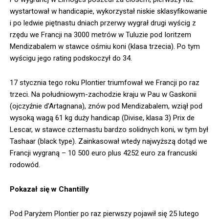
wystartował w handicapie, wykorzystał niskie sklasyfikowanie
i po ledwie piętnastu dniach przerwy wygrał drugi wyścig z
rzędu we Francji na 3000 metrów w Tuluzie pod Ioritzem
Mendizabalem w stawce ośmiu koni (klasa trzecia). Po tym
wyścigu jego rating podskoczył do 34.
17 stycznia tego roku Plontier triumfował we Francji po raz
trzeci. Na południowym-zachodzie kraju w Pau w Gaskonii
(ojczyźnie d’Artagnana), znów pod Mendizabalem, wziął pod
wysoką wagą 61 kg duży handicap (Divise, klasa 3) Prix de
Lescar, w stawce czternastu bardzo solidnych koni, w tym był
Tashaar (black type). Zainkasował wtedy najwyższą dotąd we
Francji wygraną – 10 500 euro plus 4252 euro za francuski
rodowód.
Pokazał się w Chantilly
Pod Paryżem Plontier po raz pierwszy pojawił się 25 lutego