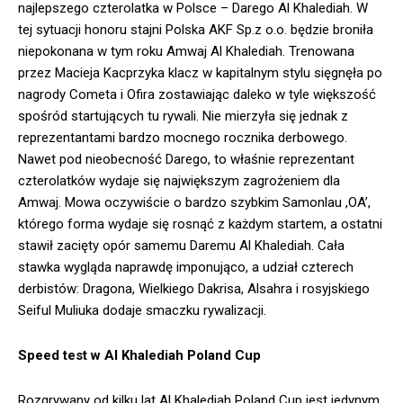
najlepszego czterolatka w Polsce – Darego Al Khalediah. W
tej sytuacji honoru stajni Polska AKF Sp.z o.o. będzie broniła
niepokonana w tym roku Amwaj Al Khalediah. Trenowana
przez Macieja Kacprzyka klacz w kapitalnym stylu sięgnęła po
nagrody Cometa i Ofira zostawiając daleko w tyle większość
spośród startujących tu rywali. Nie mierzyła się jednak z
reprezentantami bardzo mocnego rocznika derbowego.
Nawet pod nieobecność Darego, to właśnie reprezentant
czterolatków wydaje się największym zagrożeniem dla
Amwaj. Mowa oczywiście o bardzo szybkim Samonlau ,OA’,
którego forma wydaje się rosnąć z każdym startem, a ostatni
stawił zacięty opór samemu Daremu Al Khalediah. Cała
stawka wygląda naprawdę imponująco, a udział czterech
derbistów: Dragona, Wielkiego Dakrisa, Alsahra i rosyjskiego
Seiful Muliuka dodaje smaczku rywalizacji.
Speed test w Al Khalediah Poland Cup
Rozgrywany od kilku lat Al Khalediah Poland Cup jest jedynym