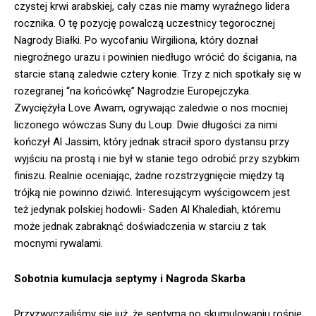
czystej krwi arabskiej, cały czas nie mamy wyraźnego lidera
rocznika. O tę pozycję powalczą uczestnicy tegorocznej
Nagrody Białki. Po wycofaniu Wirgiliona, który doznał
niegroźnego urazu i powinien niedługo wrócić do ścigania, na
starcie staną zaledwie cztery konie. Trzy z nich spotkały się w
rozegranej “na końcówkę” Nagrodzie Europejczyka.
Zwyciężyła Love Awam, ogrywając zaledwie o nos mocniej
liczonego wówczas Suny du Loup. Dwie długości za nimi
kończył Al Jassim, który jednak stracił sporo dystansu przy
wyjściu na prostą i nie był w stanie tego odrobić przy szybkim
finiszu. Realnie oceniając, żadne rozstrzygnięcie między tą
trójką nie powinno dziwić. Interesującym wyścigowcem jest
też jedynak polskiej hodowli- Saden Al Khalediah, któremu
może jednak zabraknąć doświadczenia w starciu z tak
mocnymi rywalami.
Sobotnia kumulacja septymy i Nagroda Skarba
Przyzwyczailiśmy się już, że septyma po skumulowaniu rośnie