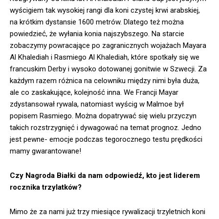
wyścigiem tak wysokiej rangi dla koni czystej krwi arabskiej,
na krótkim dystansie 1600 metrów. Dlatego też można
powiedzieć, że wyłania konia najszybszego. Na starcie
zobaczymy powracające po zagranicznych wojażach Mayara
Al Khalediah i Rasmiego Al Khalediah, które spotkały się we
francuskim Derby i wysoko dotowanej gonitwie w Szwecji. Za
każdym razem różnica na celowniku między nimi była duża,
ale co zaskakujące, kolejność inna. We Francji Mayar
zdystansował rywala, natomiast wyścig w Malmoe był
popisem Rasmiego. Można dopatrywać się wielu przyczyn
takich rozstrzygnięć i dywagować na temat prognoz. Jedno
jest pewne- emocje podczas tegorocznego testu prędkości
mamy gwarantowane!
Czy Nagroda Białki da nam odpowiedź, kto jest liderem
rocznika trzylatków?
Mimo że za nami już trzy miesiące rywalizacji trzyletnich koni