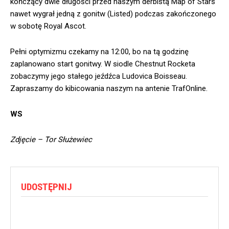
kończący dwie długości przed naszym derbistą Map of Stars
nawet wygrał jedną z gonitw (Listed) podczas zakończonego
w sobotę Royal Ascot.
Pełni optymizmu czekamy na 12:00, bo na tą godzinę
zaplanowano start gonitwy. W siodle Chestnut Rocketa
zobaczymy jego stałego jeźdźca Ludovica Boisseau.
Zapraszamy do kibicowania naszym na antenie TrafOnline.
WS
Zdjęcie – Tor Służewiec
UDOSTĘPNIJ