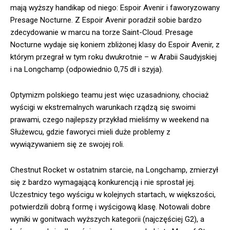
mają wyższy handikap od niego: Espoir Avenir i faworyzowany
Presage Nocturne. Z Espoir Avenir poradził sobie bardzo
zdecydowanie w marcu na torze Saint-Cloud. Presage
Nocturne wydaje się koniem zbliżonej klasy do Espoir Avenir, z
którym przegrał w tym roku dwukrotnie – w Arabii Saudyjskiej
i na Longchamp (odpowiednio 0,75 dł i szyja).
Optymizm polskiego teamu jest więc uzasadniony, chociaż
wyścigi w ekstremalnych warunkach rządzą się swoimi
prawami, czego najlepszy przykład mieliśmy w weekend na
Służewcu, gdzie faworyci mieli duże problemy z
wywiązywaniem się ze swojej roli.
Chestnut Rocket w ostatnim starcie, na Longchamp, zmierzył
się z bardzo wymagającą konkurencją i nie sprostał jej.
Uczestnicy tego wyścigu w kolejnych startach, w większości,
potwierdzili dobrą formę i wyścigową klasę. Notowali dobre
wyniki w gonitwach wyższych kategorii (najczęściej G2), a