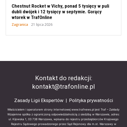
Chestnut Rocket w Vichy, ponad 5 tysięcy w puli
dubli dwójek i 12 tysięcy w septymie. Gorący
wtorek w TrafOnline
Zagranica
21 lipca 2026
Kontakt do redakcji:
kontakt@trafonline.pl
Zasady Ligii Ekspertów
|
Polityka prywatności
Właścicielem i operatorem strony internetowej www.trafnews.pl jest Traf – Zakłady
Wzajemne spółka z ograniczoną odpowiedzialnością z siedzibą w Warszawie, adres:
ul. Kijowska 1, 03 738 Warszawa, wpisana do rejestru przedsiębiorców Krajowego
Rejestru Sądowego prowadzonego przez Sąd Rejonowy dla m.st. Warszawy w