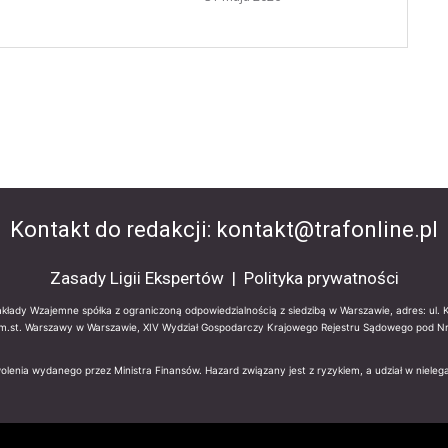
Kontakt do redakcji:
kontakt@trafonline.pl
Zasady Ligii Ekspertów
|
Polityka prywatności
Zakłady Wzajemne spółka z ograniczoną odpowiedzialnością z siedzibą w Warszawie, adres: ul.
m.st. Warszawy w Warszawie, XIV Wydział Gospodarczy Krajowego Rejestru Sądowego pod 
wolenia wydanego przez Ministra Finansów. Hazard związany jest z ryzykiem, a udział w niel