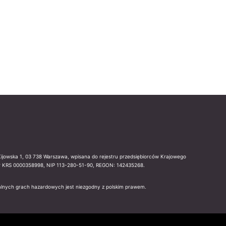
 Kijowska 1, 03 738 Warszawa, wpisana do rejestru przedsiębiorców Krajowego
Nr KRS 0000358998, NIP 113-280-51-90, REGON: 142435268.
egalnych grach hazardowych jest niezgodny z polskim prawem.