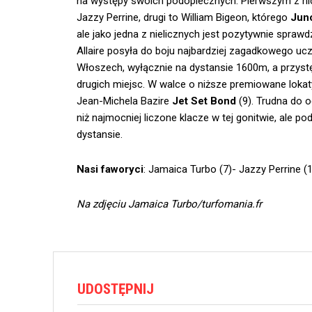
na występy swoich podopiecznych. Pierwszym z ni
Jazzy Perrine, drugi to William Bigeon, którego
Jun
ale jako jedna z nielicznych jest pozytywnie sprawd
Allaire posyła do boju najbardziej zagadkowego uc
Włoszech, wyłącznie na dystansie 1600m, a przys
drugich miejsc. W walce o niższe premiowane loka
Jean-Michela Bazire
Jet Set Bond
(9). Trudna do 
niż najmocniej liczone klacze w tej gonitwie, ale
dystansie.
Nasi faworyci
: Jamaica Turbo (7)- Jazzy Perrine (
Na zdjęciu Jamaica Turbo/turfomania.fr
UDOSTĘPNIJ