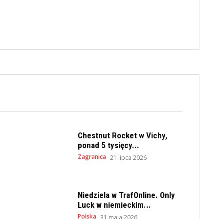
Chestnut Rocket w Vichy,
ponad 5 tysięcy...
Zagranica
21 lipca 2026
Niedziela w TrafOnline. Only
Luck w niemieckim...
Polska
31 maja 2026