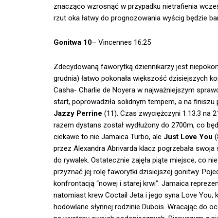
znacząco wzrosnąć w przypadku nietrafienia wcześn
rzut oka łatwy do prognozowania wyścig będzie bard
Gonitwa 10
– Vincennes 16:25
Zdecydowaną faworytką dziennikarzy jest niepok
grudnia) łatwo pokonała większość dzisiejszych k
Casha- Charlie de Noyera w najważniejszym sprawdzi
start, poprowadziła solidnym tempem, a na finiszu
Jazzy Perrine
(11). Czas zwyciężczyni 1.13.3 na 2
razem dystans został wydłużony do 2700m, co będz
ciekawe to nie Jamaica Turbo, ale
Just Love You
(
przez Alexandra Abrivarda klacz pogrzebała swoja 
do rywalek. Ostatecznie zajęła piąte miejsce, co n
przyznać jej rolę faworytki dzisiejszej gonitwy. 
konfrontacją “nowej i starej krwi”. Jamaica repre
natomiast krew Coctail Jeta i jego syna Love You,
hodowlane słynnej rodzinie Dubois. Wracając do o