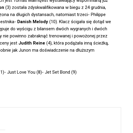
ch jest Tomas Malmqvist wystawiający wspomnianą już
on
(3) została zdyskwalifikowana w biegu z 24 grudnia,
zona na długich dystansach, natomiast trzeci- Philippe
zestnika-
Danish Melody
(10). Klacz ścigała się dotąd we
tępuje do wyścigu z bilansem dwóch wygranych i dwóch
ty nie powinno zabraknąć trenowanej i powożonej przez
oceny jest
Judith Reine
(4), która podążała inną ścieżką,
 podobnie jak Junon ma doświadczenie na dłuższym
11)- Just Love You (8)- Jet Set Bond (9)