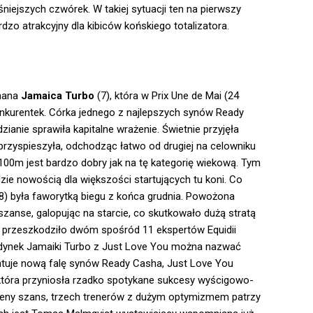
iejszych czwórek. W takiej sytuacji ten na pierwszy
zo atrakcyjny dla kibiców końskiego totalizatora.
onana
Jamaica Turbo
(7), która w Prix Une de Mai (24
onkurentek. Córka jednego z najlepszych synów Ready
anie sprawiła kapitalne wrażenie. Świetnie przyjęła
 przyspieszyła, odchodząc łatwo od drugiej na celowniku
100m jest bardzo dobry jak na tę kategorię wiekową. Tym
ie nowością dla większości startujących tu koni. Co
8) była faworytką biegu z końca grudnia. Powożona
szanse, galopując na starcie, co skutkowało dużą stratą
ie przeszkodziło dwóm spośród 11 ekspertów Equidii
Pojedynek Jamaiki Turbo z Just Love You można nazwać
zentuje nową falę synów Ready Casha, Just Love You
 która przyniosła rzadko spotykane sukcesy wyścigowo-
ceny szans, trzech trenerów z dużym optymizmem patrzy