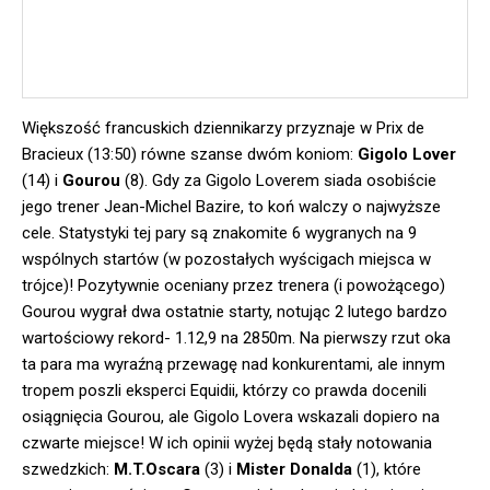
Większość francuskich dziennikarzy przyznaje w Prix de
Bracieux (13:50) równe szanse dwóm koniom:
Gigolo Lover
(14) i
Gourou
(8). Gdy za Gigolo Loverem siada osobiście
jego trener Jean-Michel Bazire, to koń walczy o najwyższe
cele. Statystyki tej pary są znakomite 6 wygranych na 9
wspólnych startów (w pozostałych wyścigach miejsca w
trójce)! Pozytywnie oceniany przez trenera (i powożącego)
Gourou wygrał dwa ostatnie starty, notując 2 lutego bardzo
wartościowy rekord- 1.12,9 na 2850m. Na pierwszy rzut oka
ta para ma wyraźną przewagę nad konkurentami, ale innym
tropem poszli eksperci Equidii, którzy co prawda docenili
osiągnięcia Gourou, ale Gigolo Lovera wskazali dopiero na
czwarte miejsce! W ich opinii wyżej będą stały notowania
szwedzkich:
M.T.Oscara
(3) i
Mister Donalda
(1), które