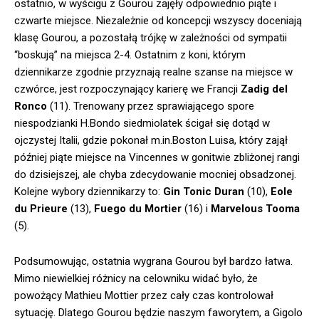
ostatnio, w wyścigu z Gourou zajęły odpowiednio piąte i
czwarte miejsce. Niezależnie od koncepcji wszyscy doceniają
klasę Gourou, a pozostałą trójkę w zależności od sympatii
“boskują” na miejsca 2-4. Ostatnim z koni, którym
dziennikarze zgodnie przyznają realne szanse na miejsce w
czwórce, jest rozpoczynający karierę we Francji
Zadig del
Ronco
(11). Trenowany przez sprawiającego spore
niespodzianki H.Bondo siedmiolatek ścigał się dotąd w
ojczystej Italii, gdzie pokonał m.in.Boston Luisa, który zajął
później piąte miejsce na Vincennes w gonitwie zbliżonej rangi
do dzisiejszej, ale chyba zdecydowanie mocniej obsadzonej.
Kolejne wybory dziennikarzy to:
Gin Tonic Duran
(10),
Eole
du Prieure
(13),
Fuego du Mortier
(16) i
Marvelous Tooma
(5).
Podsumowując, ostatnia wygrana Gourou był bardzo łatwa.
Mimo niewielkiej różnicy na celowniku widać było, że
powożący Mathieu Mottier przez cały czas kontrolował
sytuację. Dlatego Gourou będzie naszym faworytem, a Gigolo