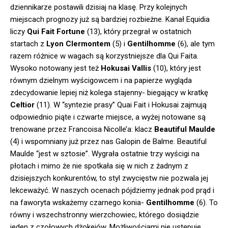
dziennikarze postawili dzisiaj na klasę. Przy kolejnych
miejscach prognozy już są bardziej rozbieżne. Kanał Equidia
liczy
Qui Fait Fortune
(13), który przegrał w ostatnich
startach z
Lyon Clermontem
(5) i
Gentilhomme
(6), ale tym
razem różnice w wagach są korzystniejsze dla Qui Faita.
Wysoko notowany jest też
Hokusai Vallis
(10), który jest
równym dzielnym wyścigowcem i na papierze wygląda
zdecydowanie lepiej niż kolega stajenny- biegający w kratkę
Celtior
(11). W “syntezie prasy” Quai Fait i Hokusai zajmują
odpowiednio piąte i czwarte miejsce, a wyżej notowane są
trenowane przez Francoisa Nicolle’a: klacz
Beautiful Maulde
(4) i wspomniany już przez nas Galopin de Balme. Beautiful
Maulde “jest w sztosie”. Wygrała ostatnie trzy wyścigi na
płotach i mimo że nie spotkała się w nich z żadnym z
dzisiejszych konkurentów, to styl zwycięstw nie pozwala jej
lekceważyć. W naszych ocenach pójdziemy jednak pod prąd i
na faworyta wskażemy czarnego konia-
Gentilhomme
(6). To
równy i wszechstronny wierzchowiec, którego dosiądzie
jeden z czołowych dżokejów. Możliwościami nie ustępuje