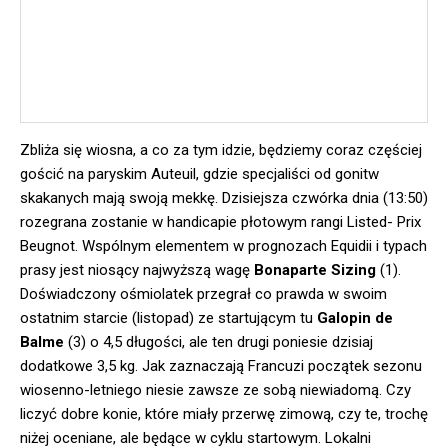
Zbliża się wiosna, a co za tym idzie, będziemy coraz częściej
gościć na paryskim Auteuil, gdzie specjaliści od gonitw
skakanych mają swoją mekkę. Dzisiejsza czwórka dnia (13:50)
rozegrana zostanie w handicapie płotowym rangi Listed- Prix
Beugnot. Wspólnym elementem w prognozach Equidii i typach
prasy jest niosący najwyższą wagę
Bonaparte Sizing
(1).
Doświadczony ośmiolatek przegrał co prawda w swoim
ostatnim starcie (listopad) ze startującym tu
Galopin de
Balme
(3) o 4,5 długości, ale ten drugi poniesie dzisiaj
dodatkowe 3,5 kg. Jak zaznaczają Francuzi początek sezonu
wiosenno-letniego niesie zawsze ze sobą niewiadomą. Czy
liczyć dobre konie, które miały przerwę zimową, czy te, trochę
niżej oceniane, ale będące w cyklu startowym. Lokalni