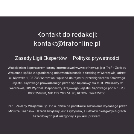
Kontakt do redakcji:
kontakt@trafonline.pl
Zasady Ligii Ekspertów
|
Polityka prywatności
Właścicielem i operatorem strony internetowej www.trafnews.pl jest Traf – Zakłady
Wzajemne spółka z ograniczoną odpowiedzialnością z siedzibą w Warszawie, adres:
ul. Kijowska 1, 03 738 Warszawa, wpisana do rejestru przedsiębiorców Krajowego
Rejestru Sądowego prowadzonego przez Sąd Rejonowy dla m.st. Warszawy w
Warszawie, XIV Wydział Gospodarczy Krajowego Rejestru Sądowego pod Nr KRS
0000358998, NIP 113-280-51-90, REGON: 142435268.
Traf – Zakłady Wzajemne Sp. z o.o. działa na podstawie zezwolenia wydanego przez
Ministra Finansów. Hazard związany jest z ryzykiem, a udział w nielegalnych grach
hazardowych jest niezgodny z polskim prawem.