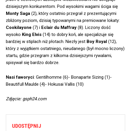
dzisiejszym konkurentom. Pod wysokimi wagami ściga się
Monty Saga
(2), który ostatnio przegrał z prezentującymi
zbliżony poziom, dzisiaj typowanymi na premiowane lokaty:
Cookilayone
(7) i
Eclair du Maffray
(8). Liczony dość
wysoko
King Elvis
(14) to dobry koń, ale specjalizuje się
bardziej w stiplach niż płotach. Niezły jest
Boy Royal
(12),
który z wyjątkiem ostatniego, nieudanego (był mocno liczony)
startu, gdzie przegram z kilkoma dzisiejszymi rywalami,
spisywał się bardzo dobrze.
Nasi faworyci
: Gentilhomme (6)- Bonaparte Sizing (1)-
Beautifull Maulde (4)- Hokusai Vallis (10)
Zdjęcie: gsph24.com
UDOSTĘPNIJ