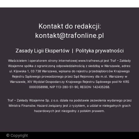
Kontakt do redakcji:
kontakt@trafonline.pl
Zasady Ligii Ekspertów
|
Polityka prywatności
Właścicielem i operatorem strony internetowej www.trafnews.pl jest Traf – Zakłady
Wzajemne spółka z ograniczoną odpowiedzialnością z siedzibą w Warszawie, adres:
ul. Kijowska 1, 03 738 Warszawa, wpisana do rejestru przedsiębiorców Krajowego
Rejestru Sądowego prowadzonego przez Sąd Rejonowy dla m.st. Warszawy w
Warszawie, XIV Wydział Gospodarczy Krajowego Rejestru Sądowego pod Nr KRS
0000358998, NIP 113-280-51-90, REGON: 142435268.
Traf – Zakłady Wzajemne Sp. z o.o. działa na podstawie zezwolenia wydanego przez
Ministra Finansów. Hazard związany jest z ryzykiem, a udział w nielegalnych grach
hazardowych jest niezgodny z polskim prawem.
© Copyright