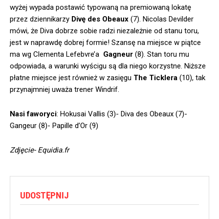
wyżej wypada postawić typowaną na premiowaną lokatę
przez dziennikarzy
Divę des Obeaux
(7). Nicolas Devilder
mówi, że Diva dobrze sobie radzi niezależnie od stanu toru,
jest w naprawdę dobrej formie! Szansę na miejsce w piątce
ma wg Clementa Lefebvre’a
Gagneur
(8). Stan toru mu
odpowiada, a warunki wyścigu są dla niego korzystne. Niższe
płatne miejsce jest również w zasięgu
The Ticklera
(10), tak
przynajmniej uważa trener Windrif.
Nasi faworyci
: Hokusai Vallis (3)- Diva des Obeaux (7)-
Gangeur (8)- Papille d’Or (9)
Zdjęcie- Equidia.fr
UDOSTĘPNIJ