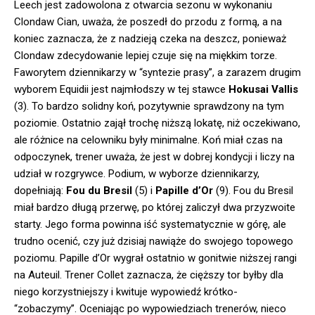
Leech jest zadowolona z otwarcia sezonu w wykonaniu
Clondaw Cian, uważa, że poszedł do przodu z formą, a na
koniec zaznacza, że z nadzieją czeka na deszcz, ponieważ
Clondaw zdecydowanie lepiej czuje się na miękkim torze.
Faworytem dziennikarzy w “syntezie prasy”, a zarazem drugim
wyborem Equidii jest najmłodszy w tej stawce
Hokusai Vallis
(3). To bardzo solidny koń, pozytywnie sprawdzony na tym
poziomie. Ostatnio zajął trochę niższą lokatę, niż oczekiwano,
ale różnice na celowniku były minimalne. Koń miał czas na
odpoczynek, trener uważa, że jest w dobrej kondycji i liczy na
udział w rozgrywce. Podium, w wyborze dziennikarzy,
dopełniają:
Fou du Bresil
(5) i
Papille d’Or
(9). Fou du Bresil
miał bardzo długą przerwę, po której zaliczył dwa przyzwoite
starty. Jego forma powinna iść systematycznie w górę, ale
trudno ocenić, czy już dzisiaj nawiąże do swojego topowego
poziomu. Papille d’Or wygrał ostatnio w gonitwie niższej rangi
na Auteuil. Trener Collet zaznacza, że cięższy tor byłby dla
niego korzystniejszy i kwituje wypowiedź krótko-
“zobaczymy”. Oceniając po wypowiedziach trenerów, nieco