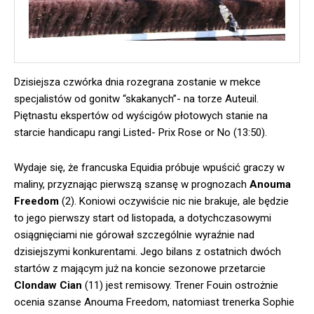
Dzisiejsza czwórka dnia rozegrana zostanie w mekce
specjalistów od gonitw “skakanych”- na torze Auteuil.
Piętnastu ekspertów od wyścigów płotowych stanie na
starcie handicapu rangi Listed- Prix Rose or No (13:50).
Wydaje się, że francuska Equidia próbuje wpuścić graczy w
maliny, przyznając pierwszą szansę w prognozach
Anouma
Freedom
(2). Koniowi oczywiście nic nie brakuje, ale będzie
to jego pierwszy start od listopada, a dotychczasowymi
osiągnięciami nie górował szczególnie wyraźnie nad
dzisiejszymi konkurentami. Jego bilans z ostatnich dwóch
startów z mającym już na koncie sezonowe przetarcie
Clondaw Cian
(11) jest remisowy. Trener Fouin ostrożnie
ocenia szanse Anouma Freedom, natomiast trenerka Sophie