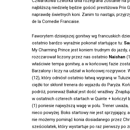
Czwartkowa czwórka dnia rozegrana zostanie na 
najbliższą niedzielę będzie gościć prestiżowa Prix
naprawdę świetnych koni. Zanim to nastąpi, przyjrz
de la Comedie Francaise.
Faworytem dzisiejszej gonitwy wg francuskich dzie
ostatnio bardzo wyraźnie pokonał startujące tu:
Sa
My Charming Prince jest koniem trudnym do jazdy, 
rozczarował liczony przez nas ostatnio
Naishan
(
właściwie tempa gonitwy, a w końcowej fazie zost
Barzalony i liczy na udział w końcowej rozgrywce.
(12), który odniósł ostatnio łatwą wygraną w Tuluz
ciężki tor skłonił trenera do wyjazdu do Paryża. Ko
podróż, ponieważ Baikal jest dość wrażliwy. Znajduj
w ostatnich czterech startach w Quinte + kończył 
(1) poniesie najwyższą wagę w polu. Trener uważa,
nieco powyżej. Boks startowy nie jest sprzyjający, 
nie możemy pominąć konia dosiadanego przez Chr
sześciolatek, który wystartuje po raz pierwszy po 