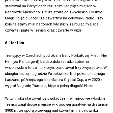
startował na Partynicach raz, zajmując piąte miejsce w
Nagrodzie Masiniego, z dużą stratą do zwycięskiej Cosmic
Magic i pięć długości za czwartym na celowniku Nebo. Trzy
kolejne starty miał na torach włoskich, zajmując miejsca
czwarte i piąte w Treviso oraz czwarte w Pizie.
6. Her Him
Trenujący w Czechach pod okiem Ivany Porkatovej 7-letni Her
Him (po Kendargent) bardzo dobrze radzi sobie na
wrocławskim torze, na którym zanotował trzy zwycięstwa. W
ubiegłorocznej nagrodzie Wrocławska Trial pokonał samego
Larizano, późniejszego triumfatora Crystal Cup, a w 2020 r.
wygrał Nagrodę Tiumena, bijąc o jedną długość Nicka.
W tym roku startował już dwukrotnie – w marcu we włoskim
Treviso zajął drugie miejsce w krosowej gonitwie na dystansie
3900 m, ze sporą przewagą nad czwartym na celowniku