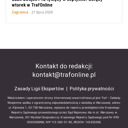
wtorek w TrafOnline
Zagranica
21 lipca 2026
Kontakt do redakcji:
kontakt@trafonline.pl
Zasady Ligii Ekspertów
|
Polityka prywatności
Właścicielem i operatorem strony internetowej www.trafnews.pl jest Traf – Zakłady
Wzajemne spółka z ograniczoną odpowiedzialnością z siedzibą w Warszawie, adres:
ul. Kijowska 1, 03 738 Warszawa, wpisana do rejestru przedsiębiorców Krajowego
Rejestru Sądowego prowadzonego przez Sąd Rejonowy dla m.st. Warszawy w
Warszawie, XIV Wydział Gospodarczy Krajowego Rejestru Sądowego pod Nr KRS
0000358998, NIP 113-280-51-90, REGON: 142435268.