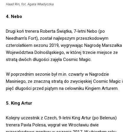
Haad Rin, fot. Agata Władyczka
4. Nebo
Drugi koń trenera Roberta Świątka, 7-letni Nebo (po
Needham’s Fort), został najlepszym przeszkodowym
czterolatkiem sezonu 2019, wygrywając Nagrodę Marszałka
Województwa Dolnośląskiego, w której trzecie miejsce ze
stratą dwóch długości zajęła Cosmic Magic.
W poprzednim sezonie był m.in. czwarty w Nagrodzie
Masiniego, ze znaczną stratą do zwycięskiej Cosmic Magic i
pięć długości przed piątym na celowniku Kingiem Arturem.
5. King Artur
Kolejny uczestnik z Czech, 9-letni King Artur (po Belenus)
trenera Pavla Polesa, wygrał we Wrocławiu dwie
przeszkodowe gonitwy w sezonie 2017. W ubiegłym roku