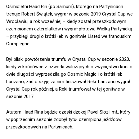
Ośmioletni Haad Rin (po Samum), którego na Partynicach
trenuje Robert Świątek, wygrał w sezonie 2019 Crystal Cup we
Wrocławiu, a rok wcześniej – kiedy został przeszkodowym
czempionem czterolatków i wygrał płotową Wielką Partynicką
– przybiegł drugi o krótki łeb w gonitwie Listed we francuskim
Compiegne.
Był bliski powtórzenia triumfu w Crystal Cup w sezonie 2020,
kiedy w końcówce z czwórki walczących o zwycięstwo koni o
dwie długości wyprzedziła go Cosmic Magic i o krótki łeb
Larizano, zaś o szyję za nim finiszował Reki. Larizano wygrał
Crystal Cup rok później, a Reki triumfował w tej gonitwie w
sezonie 2017.
Atutem Haad Rina będzie czeski dżokej Pavel Slozil mł., który
w poprzednim sezonie zdobył tytuł czempiona jeźdźców
przeszkodowych na Partynicach.