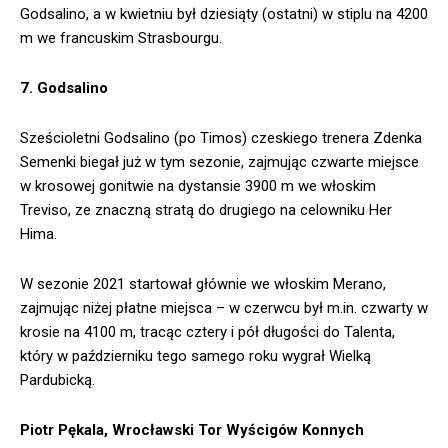
Godsalino, a w kwietniu był dziesiąty (ostatni) w stiplu na 4200
m we francuskim Strasbourgu.
7. Godsalino
Sześcioletni Godsalino (po Timos) czeskiego trenera Zdenka
Semenki biegał już w tym sezonie, zajmując czwarte miejsce
w krosowej gonitwie na dystansie 3900 m we włoskim
Treviso, ze znaczną stratą do drugiego na celowniku Her
Hima.
W sezonie 2021 startował głównie we włoskim Merano,
zajmując niżej płatne miejsca – w czerwcu był m.in. czwarty w
krosie na 4100 m, tracąc cztery i pół długości do Talenta,
który w październiku tego samego roku wygrał Wielką
Pardubicką.
Piotr Pękala, Wrocławski Tor Wyścigów Konnych