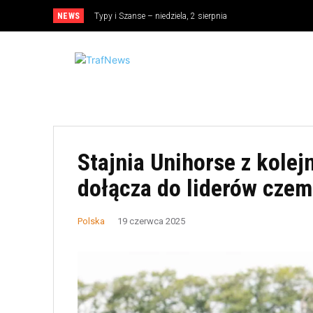
NEWS
Typy i Szanse – niedziela, 2 sierpnia
Stajnia Unihorse z kole
dołącza do liderów cze
Polska
19 czerwca 2025