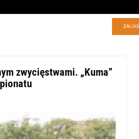
ZALOGU
POLSKA
ZAGRANICA
MORE
jnym zwycięstwami. „Kuma”
mpionatu