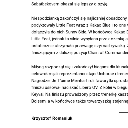
Sabatbekovem okazał się lepszy o szyję.
Niespodzianką zakończył się najliczniej obsadzony
podyktowały Little Feat wraz z Kakao Blue i to one
dołączyła do nich Sunny Side. W końcówce Kakao 
Little Feat, jednak ta silnie wysyłana przez czesk
ostatecznie utrzymała przewagę szyi nad rywalką. Z
finiszującym z dalszej pozycji Chain of Commande
Mityng rozpoczął się i zakończył biegami dla kłus
celownik mijali reprezentanci stajni Unihorse i tre
Nagrodzie Je T’aime Meinhart roli faworytki spros
finiszu usiłował naciskać Libero OV. Z kolei w bi
Keyval. Na finiszu prowadzony przez trenerkę kas
Boisem, a w końcówce także towarzyszką stajenną
Krzysztof Romaniuk