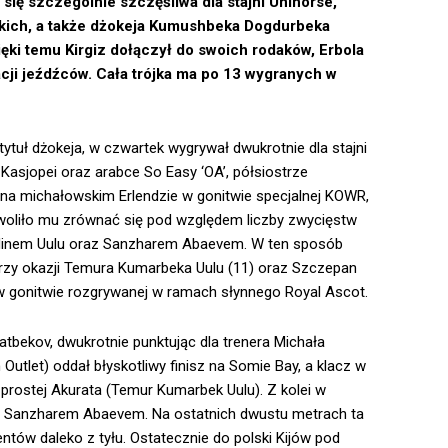
się szczególnie szczęśliwa dla stajni Unihorse,
skich, a także dżokeja Kumushbeka Dogdurbeka
ki temu Kirgiz dołączył do swoich rodaków, Erbola
cji jeźdźców. Cała trójka ma po 13 wygranych w
tytuł dżokeja, w czwartek wygrywał dwukrotnie dla stajni
ej Kasjopei oraz arabce So Easy ‘OA’, półsiostrze
 na michałowskim Erlendzie w gonitwie specjalnej KOWR,
zwoliło mu zrównać się pod względem liczby zwycięstw
dinem Uulu oraz Sanzharem Abaevem. W ten sposób
przy okazji Temura Kumarbeka Uulu (11) oraz Szczepan
ł w gonitwie rozgrywanej w ramach słynnego Royal Ascot.
tbekov, dwukrotnie punktując dla trenera Michała
utlet) oddał błyskotliwy finisz na Somie Bay, a klacz w
prostej Akurata (Temur Kumarbek Uulu). Z kolei w
 z Sanzharem Abaevem. Na ostatnich dwustu metrach ta
entów daleko z tyłu. Ostatecznie do polski Kijów pod