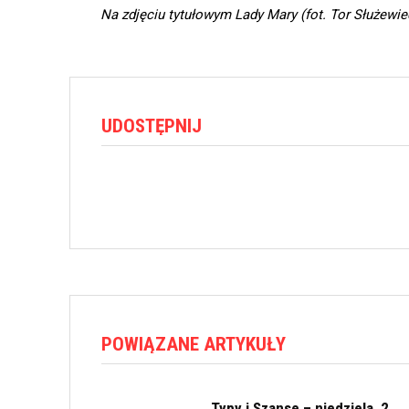
Na zdjęciu tytułowym Lady Mary
(fot. Tor Służewie
UDOSTĘPNIJ
POWIĄZANE ARTYKUŁY
Typy i Szanse – niedziela, 2