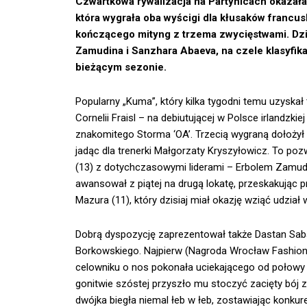
Czwartkowa rywalizacja na Partynicach okazała 
która wygrała oba wyścigi dla kłusaków francu
kończącego mityng z trzema zwycięstwami. Dzię
Zamudina i Sanzhara Abaeva, na czele klasyfika
bieżącym sezonie.
Popularny „Kuma”, który kilka tygodni temu uzyskał 
Cornelii Fraisl – na debiutującej w Polsce irlandzki
znakomitego Storma ‘OA’. Trzecią wygraną dołożył
jadąc dla trenerki Małgorzaty Kryszyłowicz. To po
(13) z dotychczasowymi liderami – Erbolem Zamu
awansował z piątej na drugą lokatę, przeskakując 
Mazura (11), który dzisiaj miał okazję wziąć udzia
Dobrą dyspozycję zaprezentował także Dastan Saba
Borkowskiego. Najpierw (Nagroda Wrocław Fashion O
celowniku o nos pokonała uciekającego od połowy 
gonitwie szóstej przyszło mu stoczyć zacięty bój
dwójka biegła niemal łeb w łeb, zostawiając konkur