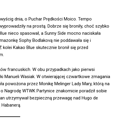
 wyścig dnia, o Puchar Prędkości Moico. Tempo
 wyprowadziły na prostą. Dobrze się broniły, choć szybko
Blue nieco spasował, a Sunny Side mocno naciskała
ą amazonkę Sophy Bodlakovą nie poddawała się i
 kolei Kakao Blue skutecznie bronił się przed
m.
aków francuskich. W obu przypadkach jako pierwsi
nerki Manueli Wasiak. W otwierającej czwartkowe zmagania
tała powożona przez Monikę Melinger Lady Mary, którą na
egu o Nagrodę WTWK Partynice znakomicie poradził sobie
ztan utrzymywał bezpieczną przewagę nad Hugo de
 Habanerą.