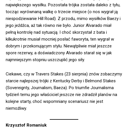
największego wysiłku. Pozostała trójka została daleko z tyłu,
tocząc wyrównaną walkę o trzecie miejsce (o nos wygrał ją
niespodziewanie Hill Road). Z przodu, mimo wysiłków Baezy i
jego jeźdźca, aż tak równo nie było. Junior Alvarado miał
pełną kontrolę nad sytuacją. I choć skorzystał z bata i
kilkukrotnie musiał mocniej posłać faworyta, ten wygrał w
dobrym i przekonującym stylu. Niewątpliwie miał jeszcze
spore rezerwy, a doświadczony Alvarado starał się w jak
najmniejszym stopniu uszczuplić jego siły.
Ciekawe, czy w Travers Stakes (23 sierpnia) znów zobaczymy
starcie najlepszej trójki z Kentucky Derby i Belmond Stakes
(Sovereignty, Journalism, Baeza). Po triumfie Journalisma
tydzień temu jego właściciel jeszcze nie zdradził planów na
kolejne starty, choć wspomniany scenariusz nie jest
niemożliwy.
Krzysztof Romaniuk