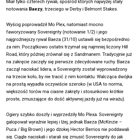
Miał tylko czterech rywali, spośród których najwyżej stały
notowania
Baezy
, trzeciego w Derby i Belmont Stakes.
Wyścig poprowadził Mo Plex, natomiast mocno
faworyzowany Sovereignty (notowanie 1/2) i jego
najgroźniejszy rywal Baeza (31/10) ustawili się bezpośrednio
za nim. Początkowo ostatni trzymał się najmniej liczony Hill
Road, który później zrównał się z Sandmanem. Tradycyjnie już
na zakręcie zaczęły się pierwsze zdecydowane ruchy. Baeza
zaczął naciskać lidera, a Sovereignty został wyprowadzony
na trzecie koło, by nie tracić z nim kontaktu. Walcząca dwójka
na prostą wypadła oczywiście szeroko (w USA to norma,
większość torów ma ciasne zakręty i stosunkowo krótkie
proste, zmuszające do dość aktywnej jazdy już na wirażu).
Ogiery szybko doszły i wyprzedziły Mo Plexa. Sovereignty
galopował wyraźnie lepiej i lżej, jednak Baeza (McKinzie –
Puca / Big Brown) i jego dżokej Hector Berrios nie poddawali
się. Ciągle naciskali i starali się zmusić Sovereignty do jak