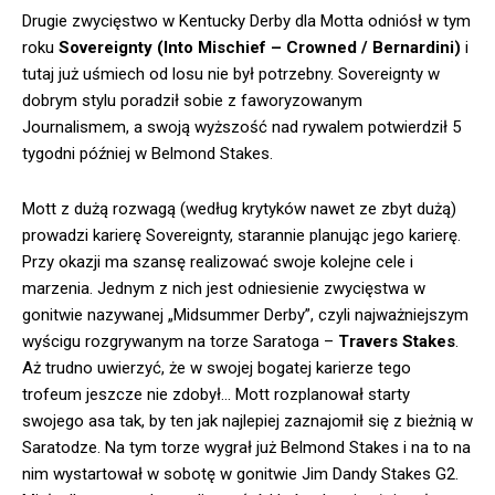
Drugie zwycięstwo w Kentucky Derby dla Motta odniósł w tym
roku
Sovereignty (Into Mischief – Crowned / Bernardini)
i
tutaj już uśmiech od losu nie był potrzebny. Sovereignty w
dobrym stylu poradził sobie z faworyzowanym
Journalismem, a swoją wyższość nad rywalem potwierdził 5
tygodni później w Belmond Stakes.
Mott z dużą rozwagą (według krytyków nawet ze zbyt dużą)
prowadzi karierę Sovereignty, starannie planując jego karierę.
Przy okazji ma szansę realizować swoje kolejne cele i
marzenia. Jednym z nich jest odniesienie zwycięstwa w
gonitwie nazywanej „Midsummer Derby”, czyli najważniejszym
wyścigu rozgrywanym na torze Saratoga –
Travers Stakes
.
Aż trudno uwierzyć, że w swojej bogatej karierze tego
trofeum jeszcze nie zdobył… Mott rozplanował starty
swojego asa tak, by ten jak najlepiej zaznajomił się z bieżnią w
Saratodze. Na tym torze wygrał już Belmond Stakes i na to na
nim wystartował w sobotę w gonitwie Jim Dandy Stakes G2.