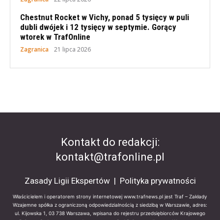
Chestnut Rocket w Vichy, ponad 5 tysięcy w puli
dubli dwójek i 12 tysięcy w septymie. Gorący
wtorek w TrafOnline
Zagranica
21 lipca 2026
Kontakt do redakcji:
kontakt@trafonline.pl
Zasady Ligii Ekspertów
|
Polityka prywatności
Właścicielem i operatorem strony internetowej www.trafnews.pl jest Traf – Zakłady
Wzajemne spółka z ograniczoną odpowiedzialnością z siedzibą w Warszawie, adres:
ul. Kijowska 1, 03 738 Warszawa, wpisana do rejestru przedsiębiorców Krajowego