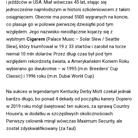
i jeźdźców w USA. Miał wówczas 45 lat, stając się
jednocześnie najmłodszym w historii szkoleniowcem z takim
osiągnięciem. Obecnie ma ponad 5500 wygranych na koncie,
co plasuje go w połowie pierwszej dziesiątki pod tym
względem. Jego nazwisko nieodłącznie kojarzy się z
wybitnym
Cigarem
(Palace Music – Solar Slew / Seattle
Slew), który triumfował w 19 z 33 startów i zarobił na torze
niemal 10 mln dolarów. Przez długi czas był pod tym
względem rekordzistą świata, a Amerykańskim Koniem Roku
wybierano go dwukrotnie – w 1995 (m.in. Breeders’ Cup
Classic) i 1996 roku (m.in. Dubai World Cup).
Na sukces w legendarnym Kentucky Derby Mott czekał jednak
bardzo długo, bo ponad 4 dekady od początku kariery. Dopiero
w 2019 roku mógł świętować ten sukces, za sprawą Country
House’a, w dodatku w szczęśliwych okolicznościach.
Pierwszy celownik minął wówczas Maximum Security, ale
został zdyskwalifikowany (za faul).