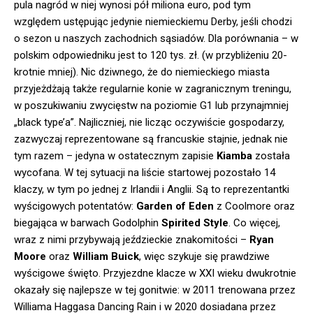
pula nagród w niej wynosi pół miliona euro, pod tym
względem ustępując jedynie niemieckiemu Derby, jeśli chodzi
o sezon u naszych zachodnich sąsiadów. Dla porównania – w
polskim odpowiedniku jest to 120 tys. zł. (w przybliżeniu 20-
krotnie mniej). Nic dziwnego, że do niemieckiego miasta
przyjeżdżają także regularnie konie w zagranicznym treningu,
w poszukiwaniu zwycięstw na poziomie G1 lub przynajmniej
„black type’a”. Najliczniej, nie licząc oczywiście gospodarzy,
zazwyczaj reprezentowane są francuskie stajnie, jednak nie
tym razem – jedyna w ostatecznym zapisie
Kiamba
została
wycofana. W tej sytuacji na liście startowej pozostało 14
klaczy, w tym po jednej z Irlandii i Anglii. Są to reprezentantki
wyścigowych potentatów:
Garden of Eden
z Coolmore oraz
biegająca w barwach Godolphin
Spirited Style
. Co więcej,
wraz z nimi przybywają jeździeckie znakomitości –
Ryan
Moore
oraz
William Buick
, więc szykuje się prawdziwe
wyścigowe święto. Przyjezdne klacze w XXI wieku dwukrotnie
okazały się najlepsze w tej gonitwie: w 2011 trenowana przez
Williama Haggasa Dancing Rain i w 2020 dosiadana przez