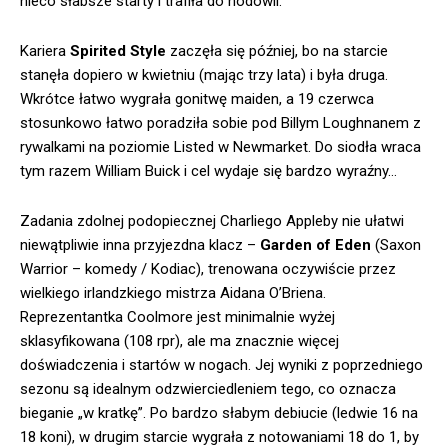
nieco słabsze starty i trafiła do hodowli.
Kariera
Spirited Style
zaczęła się później, bo na starcie
stanęła dopiero w kwietniu (mając trzy lata) i była druga.
Wkrótce łatwo wygrała gonitwę maiden, a 19 czerwca
stosunkowo łatwo poradziła sobie pod Billym Loughnanem z
rywalkami na poziomie Listed w Newmarket. Do siodła wraca
tym razem William Buick i cel wydaje się bardzo wyraźny…
Zadania zdolnej podopiecznej Charliego Appleby nie ułatwi
niewątpliwie inna przyjezdna klacz –
Garden of Eden
(Saxon
Warrior – komedy / Kodiac), trenowana oczywiście przez
wielkiego irlandzkiego mistrza Aidana O’Briena.
Reprezentantka Coolmore jest minimalnie wyżej
sklasyfikowana (108 rpr), ale ma znacznie więcej
doświadczenia i startów w nogach. Jej wyniki z poprzedniego
sezonu są idealnym odzwierciedleniem tego, co oznacza
bieganie „w kratkę”. Po bardzo słabym debiucie (ledwie 16 na
18 koni), w drugim starcie wygrała z notowaniami 18 do 1, by