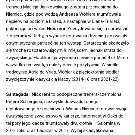
treningu Macieja Janikowskiego została przeniesiona do
Niemiec, gdzie pod wodzą Andreasa Wöhlera triumfowała
najpierw na poziomie Listed, a następnie w Diana-Trial G3,
pokonując po walce
Nicoreni
. Zdecydowano się ją sprawdzić
z ogierami w Derby, a wysokie notowania (trzecie!) pozwalały
optymistycznie patrzeć na ten występ. Ostatecznie skończyło
się trochę rozczarowującym 9. miejscem, jednak strata do
zwycięskiego Hochköniga wyniosła niewiele ponad 4 dł. Mimo
wszystko ten występ należy ocenić pozytywnie. W siodle
tradycyjnie Adrie de Vries. Wöhler aż pięciokrotnie siodłał
zwyciężczynie klasyku dla klaczy (2014-16 oraz 2021-22).
Santagada
i
Nicoreni
to podopieczne trenera-czempiona
Petera Schiergena, niezwykle doświadczonego i
utytułowanego szkoleniowca. Wiosną Niemiec fetował swoje
dwutysięczne zwycięstwo w karierze, natomiast w Oaks do
tej pory jego klacze triumfowały dwukrotnie – Salomina w
2012 roku oraz Lacazar w 2017. Wyżej sklasyfikowana