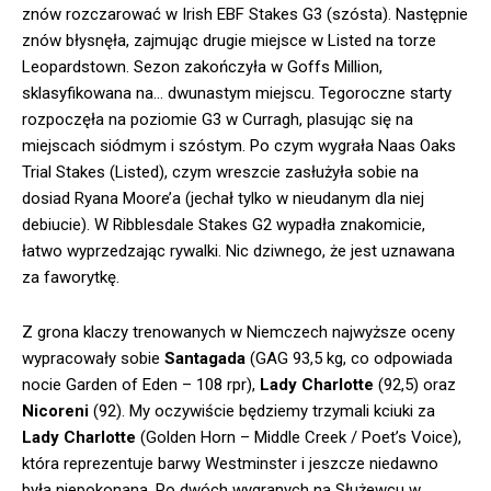
znów rozczarować w Irish EBF Stakes G3 (szósta). Następnie
znów błysnęła, zajmując drugie miejsce w Listed na torze
Leopardstown. Sezon zakończyła w Goffs Million,
sklasyfikowana na… dwunastym miejscu. Tegoroczne starty
rozpoczęła na poziomie G3 w Curragh, plasując się na
miejscach siódmym i szóstym. Po czym wygrała Naas Oaks
Trial Stakes (Listed), czym wreszcie zasłużyła sobie na
dosiad Ryana Moore’a (jechał tylko w nieudanym dla niej
debiucie). W Ribblesdale Stakes G2 wypadła znakomicie,
łatwo wyprzedzając rywalki. Nic dziwnego, że jest uznawana
za faworytkę.
Z grona klaczy trenowanych w Niemczech najwyższe oceny
wypracowały sobie
Santagada
(GAG 93,5 kg, co odpowiada
nocie Garden of Eden – 108 rpr),
Lady Charlotte
(92,5) oraz
Nicoreni
(92). My oczywiście będziemy trzymali kciuki za
Lady Charlotte
(Golden Horn – Middle Creek / Poet’s Voice),
która reprezentuje barwy Westminster i jeszcze niedawno
była niepokonana. Po dwóch wygranych na Służewcu w