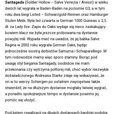
Santagada
(Soldier Hollow – Salve Venezia / Areion) w wieku
dwóch lat wygrała w Baden-Baden na poziomie G3, a w tym
roku dwa biegi Listed – Schwarzgold-Rennen oraz Hamburger
Stuten Meile. Była też czwarta w German 1000 Guineas o 2,5
dł. za Lady Ilze. Zapis do Oaks wydaje się nieco zaskakujący
bowiem klacz nie była jeszcze próbowana na dystansie
powyżej mili. Wypada mieć na uwadze, że jej babka Salve
Regina w 2002 roku wygrała German Oaks, będąc
jednocześnie siostrą derbistów Samuma i Schiaparelliego. W
tym rodowodzie mamy więc sporo staminy. Biorąc pod
uwagę styl biegania Santagady, osobiście nie mam
przekonania czy wytrzyma półtorej mili, choć wybór niezwykle
doświadczonego Andreasa Starke zdaje się wskazywać, że
on w to wierzy. Schiergen po ostatnim zwycięstwie także
stwierdził, że na dłuższym dystansie mogłaby łatwiej wygrać,
a ponadto spokojniejsze tempo w dystansie powinno jej
pomóc się ułożyć.
Pod kątem rywalizacji na długich dystansach bardziej podoba