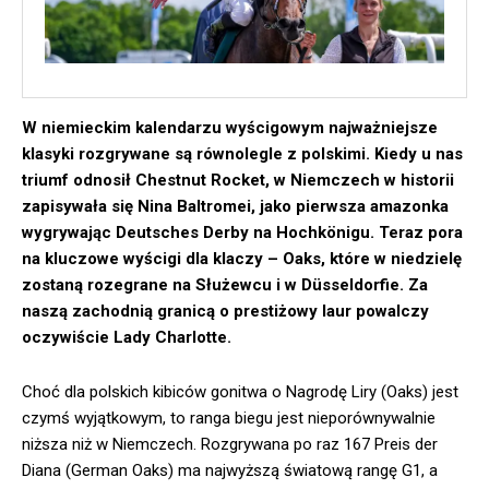
W niemieckim kalendarzu wyścigowym najważniejsze
klasyki rozgrywane są równolegle z polskimi. Kiedy u nas
triumf odnosił Chestnut Rocket, w Niemczech w historii
zapisywała się Nina Baltromei, jako pierwsza amazonka
wygrywając Deutsches Derby na Hochk
önigu. Teraz pora
na kluczowe wyścigi dla klaczy – Oaks, które w niedzielę
zostaną rozegrane na Służewcu i w Düsseldorfie. Za
naszą zachodnią granicą o prestiżowy laur powalczy
oczywiście Lady Charlotte.
Choć dla polskich kibiców gonitwa o Nagrodę Liry (Oaks) jest
czymś wyjątkowym, to ranga biegu jest nieporównywalnie
niższa niż w Niemczech. Rozgrywana po raz 167 Preis der
Diana (German Oaks) ma najwyższą światową rangę G1, a