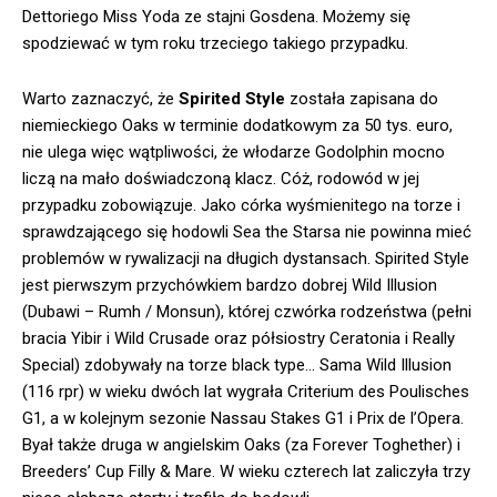
Dettoriego Miss Yoda ze stajni Gosdena. Możemy się
spodziewać w tym roku trzeciego takiego przypadku.
Warto zaznaczyć, że
Spirited Style
została zapisana do
niemieckiego Oaks w terminie dodatkowym za 50 tys. euro,
nie ulega więc wątpliwości, że włodarze Godolphin mocno
liczą na mało doświadczoną klacz. Cóż, rodowód w jej
przypadku zobowiązuje. Jako córka wyśmienitego na torze i
sprawdzającego się hodowli Sea the Starsa nie powinna mieć
problemów w rywalizacji na długich dystansach. Spirited Style
jest pierwszym przychówkiem bardzo dobrej Wild Illusion
(Dubawi – Rumh / Monsun), której czwórka rodzeństwa (pełni
bracia Yibir i Wild Crusade oraz półsiostry Ceratonia i Really
Special) zdobywały na torze black type… Sama Wild Illusion
(116 rpr) w wieku dwóch lat wygrała Criterium des Poulisches
G1, a w kolejnym sezonie Nassau Stakes G1 i Prix de l’Opera.
Byał także druga w angielskim Oaks (za Forever Toghether) i
Breeders’ Cup Filly & Mare. W wieku czterech lat zaliczyła trzy