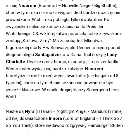
mi się
Nicoreni
(Brametot – Nouvelle Neige / Big Shuffle),
choć w tym roku nie może wygrać. Jest bardzo oszczędnie
prowadzona. W ub. roku pobiegła tylko dwukrotnie. Po
zwycięskim debiucie została zapisana do Preis der
Winterkönigin G3, w której łatwo poradziła sobie z rywalkami
zostają „Królową Zimy”. Ma za sobą też tylko dwa
tegorocznej starty – w Schwarzgold-Rennen o nieco ponad
długość uległa
Santagadzie
, a w Diana-Trial o szyję
Lady
Charlotte
. Realnie rzecz biorąc, szanse jej i reprezentantki
Westminster wydają się bardzo zbliżone.
Nicoreni
teoretycznie może mieć więcej świeżości (nie biegała od 8
tygodni), choć na tym etapie sezonu nie powinno to być
jeszcze kluczowe. W siodle drugiej klaczy Schiergena Leon
Wolff.
Niezłe są
Nyra
(Isfahan – Nightlight Angel / Manduro) i mniej
od niej doświadczona
Innora
(Lord of England – I Think So /
So You Think), które niedawno rozgrywały Hamburger Stuten