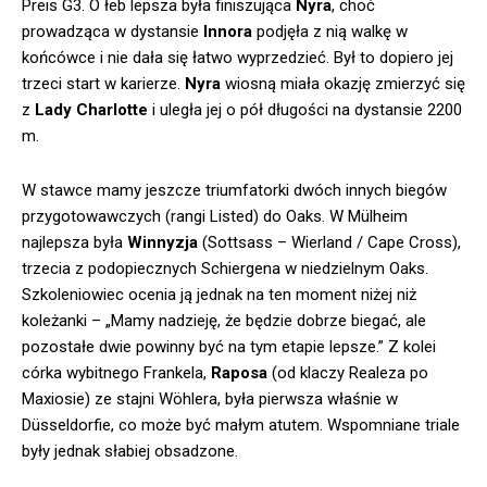
Preis G3. O łeb lepsza była finiszująca
Nyra
, choć
prowadząca w dystansie
Innora
podjęła z nią walkę w
końcówce i nie dała się łatwo wyprzedzieć. Był to dopiero jej
trzeci start w karierze.
Nyra
wiosną miała okazję zmierzyć się
z
Lady Charlotte
i uległa jej o pół długości na dystansie 2200
m.
W stawce mamy jeszcze triumfatorki dwóch innych biegów
przygotowawczych (rangi Listed) do Oaks. W Mülheim
najlepsza była
Winnyzja
(Sottsass – Wierland / Cape Cross),
trzecia z podopiecznych Schiergena w niedzielnym Oaks.
Szkoleniowiec ocenia ją jednak na ten moment niżej niż
koleżanki – „Mamy nadzieję, że będzie dobrze biegać, ale
pozostałe dwie powinny być na tym etapie lepsze.” Z kolei
córka wybitnego Frankela,
Raposa
(od klaczy Realeza po
Maxiosie) ze stajni Wöhlera, była pierwsza właśnie w
Düsseldorfie, co może być małym atutem. Wspomniane triale
były jednak słabiej obsadzone.