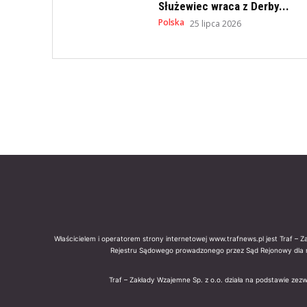
Służewiec wraca z Derby...
Polska
25 lipca 2026
Właścicielem i operatorem strony internetowej www.trafnews.pl jest Traf – 
Rejestru Sądowego prowadzonego przez Sąd Rejonowy dla 
Traf – Zakłady Wzajemne Sp. z o.o. działa na podstawie zez