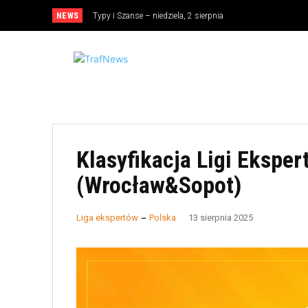
NEWS
Typy i Szanse – niedziela, 2 sierpnia
Klasyfikacja Ligi Eksper
(Wrocław&Sopot)
Liga ekspertów
Polska
13 sierpnia 2025