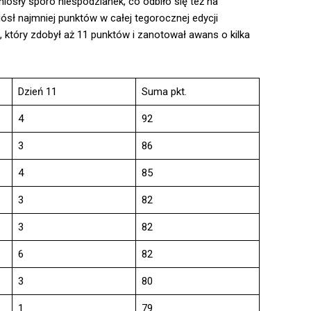
iosły sporo niespodzianek, co odbiło się też na
iósł najmniej punktów w całej tegorocznej edycji
 który zdobył aż 11 punktów i zanotował awans o kilka
Dzień 11
Suma pkt.
4
92
3
86
4
85
3
82
3
82
6
82
3
80
1
79