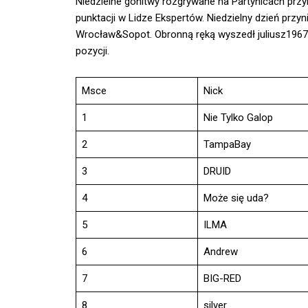
Niedzielne gonitwy rozgrywane na Partynicach przyn
punktacji w Lidze Ekspertów. Niedzielny dzień przyn
Wrocław&Sopot. Obronną ręką wyszedł juliusz1967,
pozycji.
Msce
Nick
1
Nie Tylko Galop
2
TampaBay
3
DRUID
4
Może się uda?
5
ILMA
6
Andrew
7
BIG-RED
8
silver