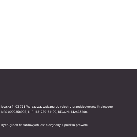
 Kijowska 1, 03 738 Warszawa, wpisana do rejestru przedsiębiorców Krajowego
Nr KRS 0000358998, NIP 113-280-51-90, REGON: 142435268.
egalnych grach hazardowych jest niezgodny z polskim prawem.