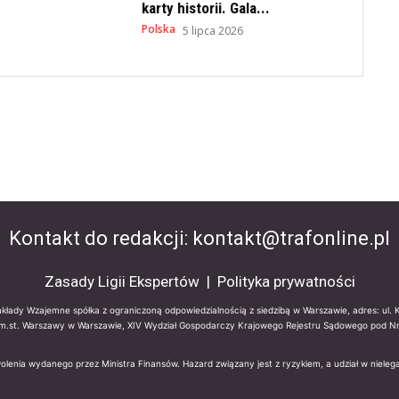
karty historii. Gala...
Polska
5 lipca 2026
Kontakt do redakcji:
kontakt@trafonline.pl
Zasady Ligii Ekspertów
|
Polityka prywatności
Zakłady Wzajemne spółka z ograniczoną odpowiedzialnością z siedzibą w Warszawie, adres: ul.
m.st. Warszawy w Warszawie, XIV Wydział Gospodarczy Krajowego Rejestru Sądowego pod 
wolenia wydanego przez Ministra Finansów. Hazard związany jest z ryzykiem, a udział w niel