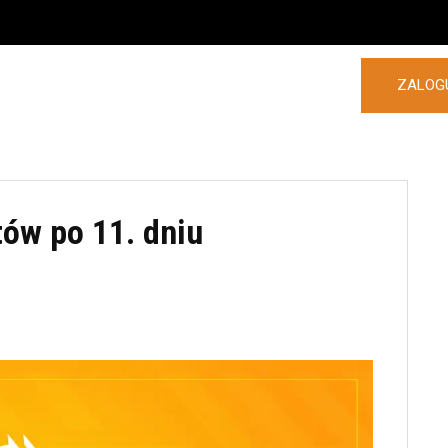
ZALOGU
POLSKA
ZAGRANICA
MORE
tów po 11. dniu