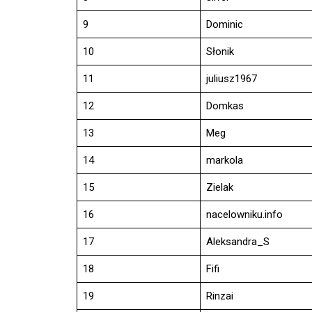
9
Dominic
10
Słonik
11
juliusz1967
12
Domkas
13
Meg
14
markola
15
Zielak
16
nacelowniku.info
17
Aleksandra_S
18
Fifi
19
Rinzai