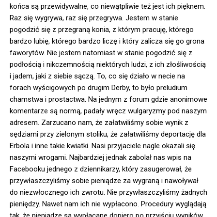
końca są przewidywalne, co niewątpliwie też jest ich pięknem.
Raz się wygrywa, raz się przegrywa. Jestem w stanie
pogodzić się z przegraną konia, z którym pracuję, którego
bardzo lubię, którego bardzo liczę i który zalicza się go grona
faworytów. Nie jestem natomiast w stanie pogodzić się z
podłością i nikczemnością niektórych ludzi, z ich złośliwością
i jadem, jaki z siebie sączą. To, co się działo w necie na
forach wyścigowych po drugim Derby, to było preludium
chamstwa i prostactwa. Na jednym z forum gdzie anonimowe
komentarze są normą, padały wręcz wulgaryzmy pod naszym
adresem. Zarzucano nam, że załatwiliśmy sobie wynik z
sędziami przy zielonym stoliku, że załatwiliśmy deportację dla
Erbola i inne takie kwiatki. Nasi przyjaciele nagle okazali się
naszymi wrogami. Najbardziej jednak zabolał nas wpis na
Facebooku jednego z dziennikarzy, który zasugerował, że
przywłaszczyliśmy sobie pieniądze za wygraną i nawoływał
do niezwłocznego ich zwrotu. Nie przywłaszczyliśmy żadnych
pieniędzy. Nawet nam ich nie wypłacono. Procedury wyglądają
tak, że pieniądze są wypłacane dopiero po przyjściu wyników