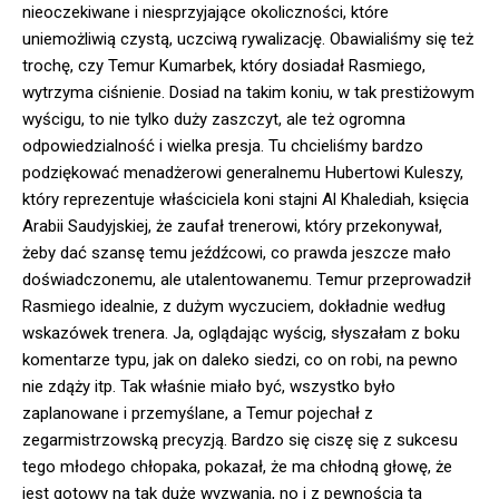
nieoczekiwane i niesprzyjające okoliczności, które
uniemożliwią czystą, uczciwą rywalizację. Obawialiśmy się też
trochę, czy Temur Kumarbek, który dosiadał Rasmiego,
wytrzyma ciśnienie. Dosiad na takim koniu, w tak prestiżowym
wyścigu, to nie tylko duży zaszczyt, ale też ogromna
odpowiedzialność i wielka presja. Tu chcieliśmy bardzo
podziękować menadżerowi generalnemu Hubertowi Kuleszy,
który reprezentuje właściciela koni stajni Al Khalediah, księcia
Arabii Saudyjskiej, że zaufał trenerowi, który przekonywał,
żeby dać szansę temu jeźdźcowi, co prawda jeszcze mało
doświadczonemu, ale utalentowanemu. Temur przeprowadził
Rasmiego idealnie, z dużym wyczuciem, dokładnie według
wskazówek trenera. Ja, oglądając wyścig, słyszałam z boku
komentarze typu, jak on daleko siedzi, co on robi, na pewno
nie zdąży itp. Tak właśnie miało być, wszystko było
zaplanowane i przemyślane, a Temur pojechał z
zegarmistrzowską precyzją. Bardzo się ciszę się z sukcesu
tego młodego chłopaka, pokazał, że ma chłodną głowę, że
jest gotowy na tak duże wyzwania, no i z pewnością ta