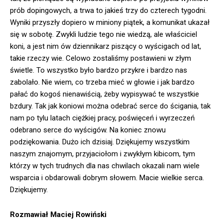
prób dopingowych, a trwa to jakieś trzy do czterech tygodni.
Wyniki przyszły dopiero w miniony piątek, a komunikat ukazał
się w sobotę. Zwykli ludzie tego nie wiedzą, ale właściciel
koni, a jest nim ów dziennikarz piszący o wyścigach od lat,
takie rzeczy wie. Celowo zostaliśmy postawieni w złym
świetle. To wszystko było bardzo przykre i bardzo nas
zabolało. Nie wiem, co trzeba mieć w głowie i jak bardzo
pałać do kogoś nienawiścią, żeby wypisywać te wszystkie
bzdury. Tak jak koniowi można odebrać serce do ścigania, tak
nam po tylu latach ciężkiej pracy, poświęceń i wyrzeczeń
odebrano serce do wyścigów. Na koniec znowu
podziękowania. Dużo ich dzisiaj. Dziękujemy wszystkim
naszym znajomym, przyjaciołom i zwykłym kibicom, tym
którzy w tych trudnych dla nas chwilach okazali nam wiele
wsparcia i obdarowali dobrym słowem. Macie wielkie serca.
Dziękujemy.
Rozmawiał Maciej Rowiński