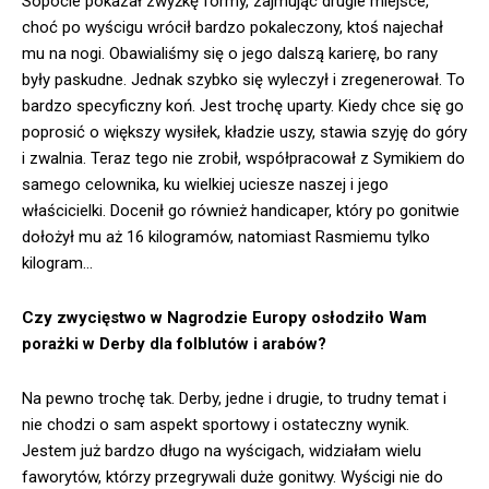
Sopocie pokazał zwyżkę formy, zajmując drugie miejsce,
choć po wyścigu wrócił bardzo pokaleczony, ktoś najechał
mu na nogi. Obawialiśmy się o jego dalszą karierę, bo rany
były paskudne. Jednak szybko się wyleczył i zregenerował. To
bardzo specyficzny koń. Jest trochę uparty. Kiedy chce się go
poprosić o większy wysiłek, kładzie uszy, stawia szyję do góry
i zwalnia. Teraz tego nie zrobił, współpracował z Symikiem do
samego celownika, ku wielkiej uciesze naszej i jego
właścicielki. Docenił go również handicaper, który po gonitwie
dołożył mu aż 16 kilogramów, natomiast Rasmiemu tylko
kilogram…
Czy zwycięstwo w Nagrodzie Europy osłodziło Wam
porażki w Derby dla folblutów i arabów?
Na pewno trochę tak. Derby, jedne i drugie, to trudny temat i
nie chodzi o sam aspekt sportowy i ostateczny wynik.
Jestem już bardzo długo na wyścigach, widziałam wielu
faworytów, którzy przegrywali duże gonitwy. Wyścigi nie do