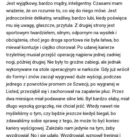
Jest wyjątkowy, bardzo mądry, inteligentny. Czasami mam
wrażenie, że on rozumie to, co się do niego mówi. Jest
jednocześnie delikatny, wrażliwy, bardzo lubi, kiedy poświęca
mu się uwagę, głaszcze, przytula. Z drugiej strony jest
sportowym twardzielem, silnym, odpornym na wysiłek i
obciążenia, choć jego droga sportowa nie była łatwa, bo
miewał kontuzje i ciężko chorował. Po udanej karierze
trzyletniej musiał przejść operację najpierw jednej zadniej
nogi, później drugiej. Nie były to groźne zabiegi, ale jednak
wykonywane na stole operacyjnym w narkozie. Gdy już wrócił
do formy i znów zaczął wygrywać duże wyścigi, podczas
jednego z powrotów promem ze Szwecji, po wygranej w
Listed, przeziębił się i zachorował na zapalenie płuc. Przez
dwa miesiące miał podawane silne leki. Był bardzo słaby, miał
długo wysoką gorączkę, nie chciał jeść. Wtedy nawet nie
myśleliśmy o tym, czy będzie jeszcze kiedyś biegał, bo
zdawaliśmy sobie sprawę z tego, że może to być koniec
kariery wyścigowej. Zależało nam jedynie na tym, żeby
wyzdrowiał. No i się udało. Wyzdrowiał, wznowił treningi i