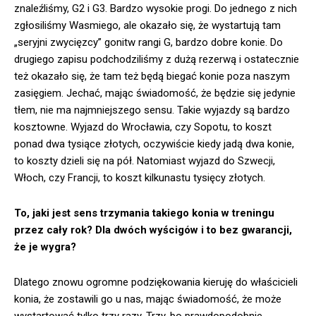
znaleźliśmy, G2 i G3. Bardzo wysokie progi. Do jednego z nich
zgłosiliśmy Wasmiego, ale okazało się, że wystartują tam
„seryjni zwycięzcy” gonitw rangi G, bardzo dobre konie. Do
drugiego zapisu podchodziliśmy z dużą rezerwą i ostatecznie
też okazało się, że tam też będą biegać konie poza naszym
zasięgiem. Jechać, mając świadomość, że będzie się jedynie
tłem, nie ma najmniejszego sensu. Takie wyjazdy są bardzo
kosztowne. Wyjazd do Wrocławia, czy Sopotu, to koszt
ponad dwa tysiące złotych, oczywiście kiedy jadą dwa konie,
to koszty dzieli się na pół. Natomiast wyjazd do Szwecji,
Włoch, czy Francji, to koszt kilkunastu tysięcy złotych.
To, jaki jest sens trzymania takiego konia w treningu
przez cały rok? Dla dwóch wyścigów i to bez gwarancji,
że je wygra?
Dlatego znowu ogromne podziękowania kieruję do właścicieli
konia, że zostawili go u nas, mając świadomość, że może
wystartować tylko trzy razy. Trzy, bo prawdopodobnie