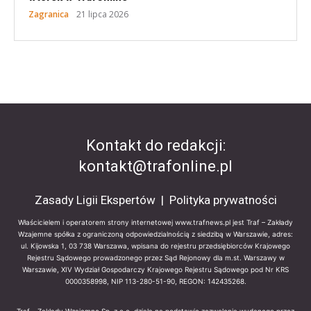
Zagranica
21 lipca 2026
Kontakt do redakcji:
kontakt@trafonline.pl
Zasady Ligii Ekspertów
|
Polityka prywatności
Właścicielem i operatorem strony internetowej www.trafnews.pl jest Traf – Zakłady
Wzajemne spółka z ograniczoną odpowiedzialnością z siedzibą w Warszawie, adres:
ul. Kijowska 1, 03 738 Warszawa, wpisana do rejestru przedsiębiorców Krajowego
Rejestru Sądowego prowadzonego przez Sąd Rejonowy dla m.st. Warszawy w
Warszawie, XIV Wydział Gospodarczy Krajowego Rejestru Sądowego pod Nr KRS
0000358998, NIP 113-280-51-90, REGON: 142435268.
Traf – Zakłady Wzajemne Sp. z o.o. działa na podstawie zezwolenia wydanego przez