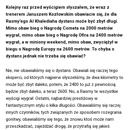
Kolejny raz przed wyścigiem słyszałem, że wraz z
trenerem Januszem Kozłowskim obawiacie się, że dla
Rasmy’ego Al Khalediaha dystans może być zbyt długi.
Mimo obaw bieg o Nagrodę Cometa na 2000 metrów
wygrał, mimo obaw bieg o Nagrodę Ofira na 2400 metrów
wygrał, a w miniony weekend, mimo obaw, zwyciężył w
biegu o Nagrodę Europy na 2600 metrów. To chyba o
dystans jednak nie trzeba się obawiać?
Nie, nie obawialiśmy się o dystans. Obawiali się raczej tego
eksperci, od których najpierw słyszeliśmy, że dwa kilometry to
może być zbyt daleko, potem, że 2400 to już z pewnością
będzie zbyt daleko, a teraz 2600. No, a Rasmy te wszystkie
wyścigi wygrał. Ostatni, najbardziej prestiżowy w
fantastycznym stylu o kilka długości. Obawialiśmy się raczej
innych czynników, tych związanych ze sposobem rozegrania
gonitwy, obawialiśmy się tego, że znowu ktoś może nam
przeszkadzać, zajeżdżać drogę, że przytrafią się jakieś