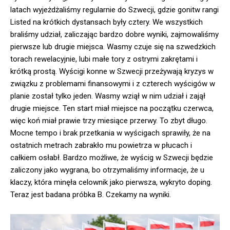
latach wyjeżdżaliśmy regularnie do Szwecji, gdzie gonitw rangi
Listed na krótkich dystansach były cztery. We wszystkich
braliśmy udział, zaliczając bardzo dobre wyniki, zajmowaliśmy
pierwsze lub drugie miejsca. Wasmy czuje się na szwedzkich
torach rewelacyjnie, lubi małe tory z ostrymi zakrętami i
krótką prostą. Wyścigi konne w Szwecji przeżywają kryzys w
związku z problemami finansowymi i z czterech wyścigów w
planie został tylko jeden. Wasmy wziął w nim udział i zajął
drugie miejsce. Ten start miał miejsce na początku czerwca,
więc koń miał prawie trzy miesiące przerwy. To zbyt długo.
Mocne tempo i brak przetkania w wyścigach sprawiły, że na
ostatnich metrach zabrakło mu powietrza w płucach i
całkiem osłabł. Bardzo możliwe, że wyścig w Szwecji będzie
zaliczony jako wygrana, bo otrzymaliśmy informacje, że u
klaczy, która minęła celownik jako pierwsza, wykryto doping.
Teraz jest badana próbka B. Czekamy na wyniki.