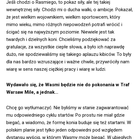
Jeśli chodzi o Rasmiego, to pokaz siły, ale tej takiej
wewnętrznej siły. Chodzi mi o ducha walki, o ambicje. Pokazał,
że jest wielkim wojownikiem, wielkim sportowcem, który
mimo wieku, mimo różnych niepowodzeń potrafi wrócić i
ścigać się na najwyższym poziomie. Niewiele jest tak
twardych i dzielnych koni. Chcieliśmy podziękować za
gratulacje, za wszystkie ciepłe słowa, a było ich naprawdę
dużo, nie spodziewaliśmy się takiego aplauzu kibiców. To były
dla nas bardzo wzruszające i ważne chwile, przywróciły nam
wiarę w sens naszej ciężkiej pracy i wiarę w ludzi.
Wydawało się, że Wasmi będzie nie do pokonania w Traf
Warsaw Mile, a jednak…
Chcę go wytłumaczyć. Nie byliśmy w stanie zagwarantować
mu odpowiedniego cyklu startów. Po prostu nie miał gdzie
biegać, a wiadomo, że formę konia buduje się też startami. W
polskim planie jest tylko jeden odpowiedni pod względem
dystansu wyścig, w którym Wasmy może biegać. W ubiegłych