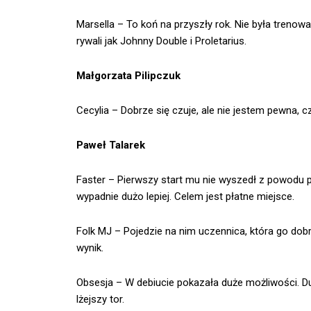
Marsella – To koń na przyszły rok. Nie była trenow
rywali jak Johnny Double i Proletarius.
Małgorzata Pilipczuk
Cecylia – Dobrze się czuje, ale nie jestem pewna, cz
Paweł Talarek
Faster – Pierwszy start mu nie wyszedł z powodu 
wypadnie dużo lepiej. Celem jest płatne miejsce.
Folk MJ – Pojedzie na nim uczennica, która go dob
wynik.
Obsesja – W debiucie pokazała duże możliwości. Duż
lżejszy tor.