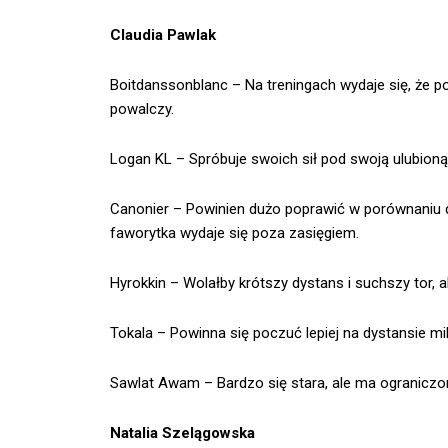
Claudia Pawlak
Boitdanssonblanc – Na treningach wydaje się, że po
powalczy.
Logan KL – Spróbuje swoich sił pod swoją ulubion
Canonier – Powinien dużo poprawić w porównaniu d
faworytka wydaje się poza zasięgiem.
Hyrokkin – Wolałby krótszy dystans i suchszy tor, a
Tokala – Powinna się poczuć lepiej na dystansie mil
Sawlat Awam – Bardzo się stara, ale ma ograniczon
Natalia Szelągowska