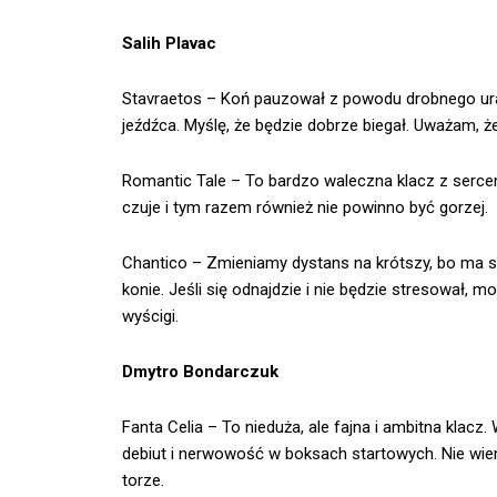
Salih Plavac
Stavraetos – Koń pauzował z powodu drobnego ura
jeźdźca. Myślę, że będzie dobrze biegał. Uważam, ż
Romantic Tale – To bardzo waleczna klacz z sercem
czuje i tym razem również nie powinno być gorzej.
Chantico – Zmieniamy dystans na krótszy, bo ma 
konie. Jeśli się odnajdzie i nie będzie stresował,
wyścigi.
Dmytro Bondarczuk
Fanta Celia – To nieduża, ale fajna i ambitna klacz
debiut i nerwowość w boksach startowych. Nie wiem
torze.