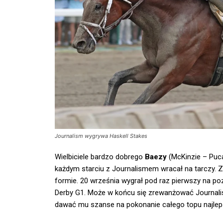
Journalism wygrywa Haskell Stakes
Wielbiciele bardzo dobrego
Baezy
(McKinzie – Puca
każdym starciu z Journalismem wracał na tarczy. Zn
formie. 20 września wygrał pod raz pierwszy na poz
Derby G1. Może w końcu się zrewanżować Journalis
dawać mu szanse na pokonanie całego topu najlep