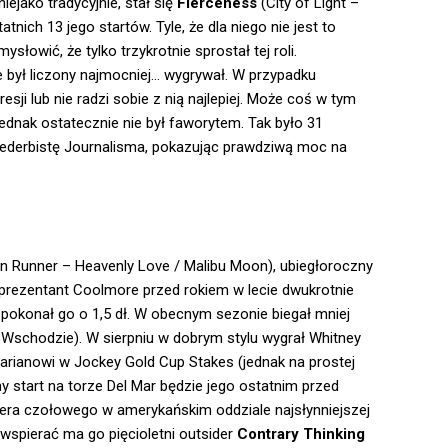
iejako tradycyjnie, stał się
Fierceness
(City of Light –
tnich 13 jego startów. Tyle, że dla niego nie jest to
łowić, że tylko trzykrotnie sprostał tej roli.
e był liczony najmocniej… wygrywał. W przypadku
esji lub nie radzi sobie z nią najlepiej. Może coś w tym
 jednak ostatecznie nie był faworytem. Tak było 31
icederbistę Journalisma, pokazując prawdziwą moc na
n Runner – Heavenly Love / Malibu Moon), ubiegłoroczny
Reprezentant Coolmore przed rokiem w lecie dwukrotnie
 pokonał go o 1,5 dł. W obecnym sezonie biegał mniej
 Wschodzie). W sierpniu w dobrym stylu wygrał Whitney
arianowi w Jockey Gold Cup Stakes (jednak na prostej
y start na torze Del Mar będzie jego ostatnim przed
era czołowego w amerykańskim oddziale najsłynniejszej
 wspierać ma go pięcioletni outsider
Contrary Thinking