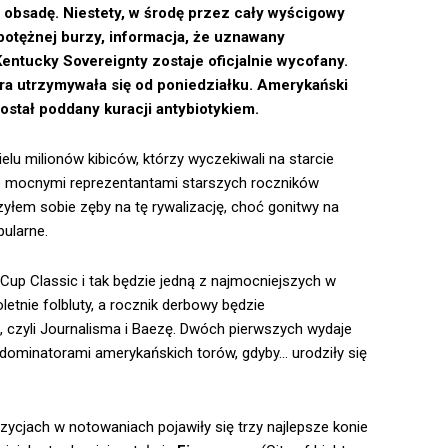
 obsadę. Niestety, w środę przez cały wyścigowy
potężnej burzy, informacja, że uznawany
ntucky Sovereignty zostaje oficjalnie wycofany.
óra utrzymywała się od poniedziałku. Amerykański
ostał poddany kuracji antybiotykiem.
elu milionów kibiców, którzy wyczekiwali na starcie
o mocnymi reprezentantami starszych roczników
zyłem sobie zęby na tę rywalizację, choć gonitwy na
pularne.
 Cup Classic i tak będzie jedną z najmocniejszych w
letnie folbluty, a rocznik derbowy będzie
, czyli Journalisma i Baezę. Dwóch pierwszych wydaje
i dominatorami amerykańskich torów, gdyby… urodziły się
zycjach w notowaniach pojawiły się trzy najlepsze konie