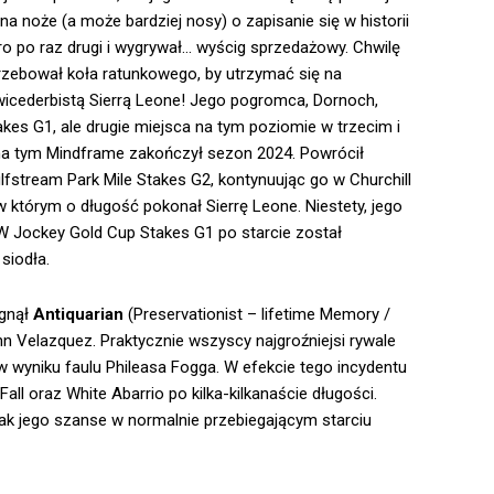
ój na noże (a może bardziej nosy) o zapisanie się w historii
ro po raz drugi i wygrywał… wyścig sprzedażowy. Chwilę
trzebował koła ratunkowego, by utrzymać się na
wicederbistą Sierrą Leone! Jego pogromca, Dornoch,
akes G1, ale drugie miejsca na tym poziomie w trzecim i
, na tym Mindframe zakończył sezon 2024. Powrócił
fstream Park Mile Stakes G2, kontynuując go w Churchill
którym o długość pokonał Sierrę Leone. Niestety, jego
 W Jockey Gold Cup Stakes G1 po starcie został
siodła.
ęgnął
Antiquarian
(Preservationist – lifetime Memory /
n Velazquez. Praktycznie wszyscy najgroźniejsi rywale
 w wyniku faulu Phileasa Fogga. W efekcie tego incydentu
Fall oraz White Abarrio po kilka-kilkanaście długości.
nak jego szanse w normalnie przebiegającym starciu