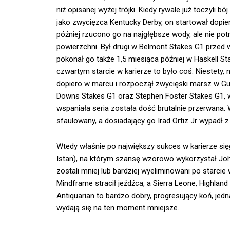
niż opisanej wyżej trójki. Kiedy rywale już toczyli b
jako zwycięzca Kentucky Derby, on startował dopie
później rzucono go na najgłębsze wody, ale nie po
powierzchni. Był drugi w Belmont Stakes G1 przed 
pokonał go także 1,5 miesiąca później w Haskell St
czwartym starcie w karierze to było coś. Niestety
dopiero w marcu i rozpoczął zwycięski marsz w Gul
Downs Stakes G1 oraz Stephen Foster Stakes G1, w 
wspaniała seria została dość brutalnie przerwana.
sfaulowany, a dosiadający go Irad Ortiz Jr wypadł z 
Wtedy właśnie po największy sukces w karierze si
Istan), na którym szansę wzorowo wykorzystał Joh
zostali mniej lub bardziej wyeliminowani po starcie
Mindframe stracił jeźdźca, a Sierra Leone, Highland 
Antiquarian to bardzo dobry, progresujący koń, jed
wydają się na ten moment mniejsze.