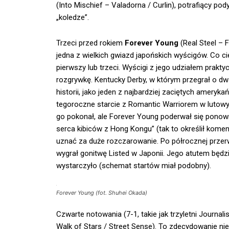
(Into Mischief – Valadorna / Curlin), potrafiący 
„koledze”.
Trzeci przed rokiem
Forever Young
(Real Steel – 
jedna z wielkich gwiazd japońskich wyścigów. Co cie
pierwszy lub trzeci. Wyścigi z jego udziałem prakt
rozgrywkę. Kentucky Derby, w którym przegrał o dw
historii, jako jeden z najbardziej zaciętych amery
tegoroczne starcie z Romantic Warriorem w lutowy
go pokonał, ale Forever Young poderwał się ponowni
serca kibiców z Hong Kongu” (tak to określił koment
uznać za duże rozczarowanie. Po półrocznej przer
wygrał gonitwę Listed w Japonii. Jego atutem będz
wystarczyło (schemat startów miał podobny).
Forever Young (fot. Shuhei Okada)
Czwarte notowania (7-1, takie jak trzyletni Journ
Walk of Stars / Street Sense). To zdecydowanie nie 