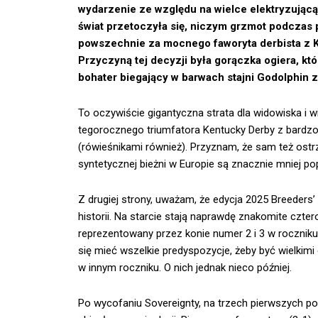
wydarzenie ze względu na wielce elektryzującą
świat przetoczyła się, niczym grzmot podczas 
powszechnie za mocnego faworyta derbista z Ke
Przyczyną tej decyzji była gorączka ogiera, kt
bohater biegający w barwach stajni Godolphin z
To oczywiście gigantyczna strata dla widowiska i wi
tegorocznego triumfatora Kentucky Derby z bardz
(rówieśnikami również). Przyznam, że sam też ostr
syntetycznej bieżni w Europie są znacznie mniej po
Z drugiej strony, uważam, że edycja 2025 Breeders’
historii. Na starcie stają naprawdę znakomite cztero
reprezentowany przez konie numer 2 i 3 w roczniku
się mieć wszelkie predyspozycje, żeby być wielkim
w innym roczniku. O nich jednak nieco później.
Po wycofaniu Sovereignty, na trzech pierwszych po