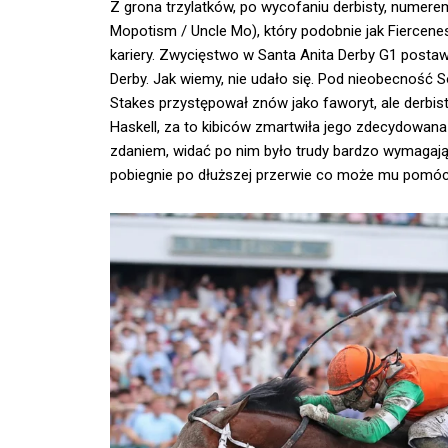
Z grona trzylatków, po wycofaniu derbisty, numere
Mopotism / Uncle Mo), który podobnie jak Fiercen
kariery. Zwycięstwo w Santa Anita Derby G1 postaw
Derby. Jak wiemy, nie udało się. Pod nieobecność 
Stakes przystępował znów jako faworyt, ale derbist
Haskell, za to kibiców zmartwiła jego zdecydowana
zdaniem, widać po nim było trudy bardzo wymagają
pobiegnie po dłuższej przerwie co może mu pomóc, 