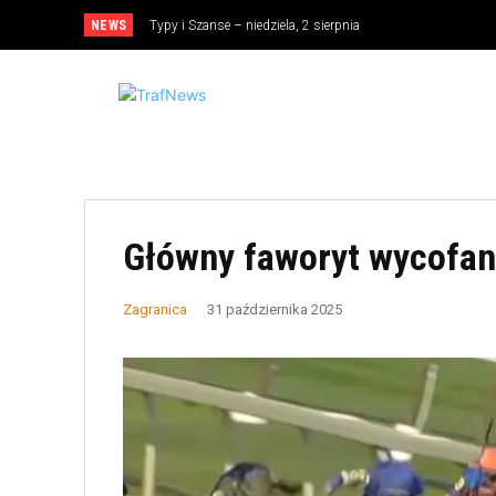
NEWS
Typy i Szanse – niedziela, 2 sierpnia
Główny faworyt wycofany
Zagranica
31 października 2025