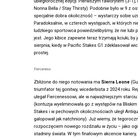
ubiegłorocznej edycji. Pierwszym faworytem (3-1), n
Nonna Bella / Stay Thirsty). Podobnie było w 9 z osta
specjalnie dobra okoliczność – wystarczy sobie uzmys
Paradoksalnie, w czterech występach, w których ni
ludzkiego sportowca powiedzielibyśmy, że nie lubi pr
jest. Jego kibice zapewne teraz trzymają kciuki, by
sierpnia, kiedy w Pacific Stakes G1 zdeklasował w
prostej.
Fierceness
Zbliżone do niego notowania ma
Sierra Leone
(Gu
triumfator tej gonitwy, wicederbista z 2024 roku. 
ulegał Fiercenessowi, ale w najważniejszym starciu
(kontuzja wyeliminowała go z występów na Bliskim
Stakes i w pechowych okolicznościach uległ Antiqu
galopował jak natchniony). Już wiemy, że tegoroczn
rozpoczęciem nowego rozdziału w życiu – jako ogi
stadniny świata. W tym finałowym akcencie kariery,