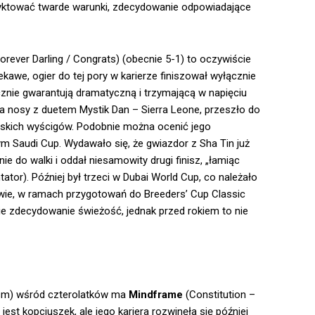
podyktować twarde warunki, zdecydowanie odpowiadające
Forever Darling / Congrats) (obecnie 5-1) to oczywiście
kawe, ogier do tej pory w karierze finiszował wyłącznie
ycznie gwarantują dramatyczną i trzymającą w napięciu
a nosy z duetem Mystik Dan – Sierra Leone, przeszło do
kańskich wyścigów. Podobnie można ocenić jego
m Saudi Cup. Wydawało się, że gwiazdor z Sha Tin już
e do walki i oddał niesamowity drugi finisz, „łamiąc
ator). Później był trzeci w Dubai World Cup, co należało
wie, w ramach przygotowań do Breeders’ Cup Classic
ie zdecydowanie świeżość, jednak przed rokiem to nie
alism) wśród czterolatków ma
Mindframe
(Constitution –
jest kopciuszek, ale jego kariera rozwinęła się później