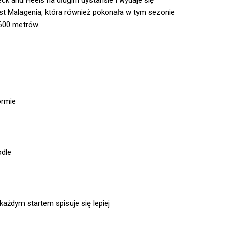
ck and Heels na długim dystansie i wydaje się
t Malagenia, która również pokonała w tym sezonie
1600 metrów.
ormie
odle
ażdym startem spisuje się lepiej