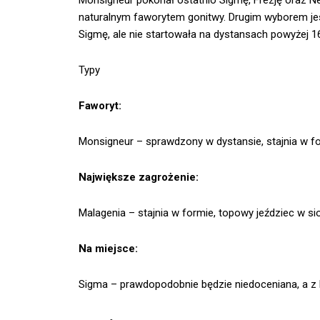
Monsigneur pokonał ostatnio Sigmę, Frezję oraz Ne
naturalnym faworytem gonitwy. Drugim wyborem jes
Sigmę, ale nie startowała na dystansach powyżej 
Typy
Faworyt:
Monsigneur – sprawdzony w dystansie, stajnia w f
Największe zagrożenie:
Malagenia – stajnia w formie, topowy jeździec w si
Na miejsce:
Sigma – prawdopodobnie będzie niedoceniana, a z k