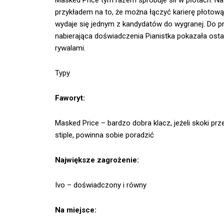
Masked Price tym razem spróbuje sił w płotach. Na
przykładem na to, że można łączyć karierę płotową
wydaje się jednym z kandydatów do wygranej. Do pr
nabierająca doświadczenia Pianistka pokazała osta
rywalami.
Typy
Faworyt:
Masked Price – bardzo dobra klacz, jeżeli skoki prz
stiple, powinna sobie poradzić
Największe zagrożenie:
Ivo – doświadczony i równy
Na miejsce: