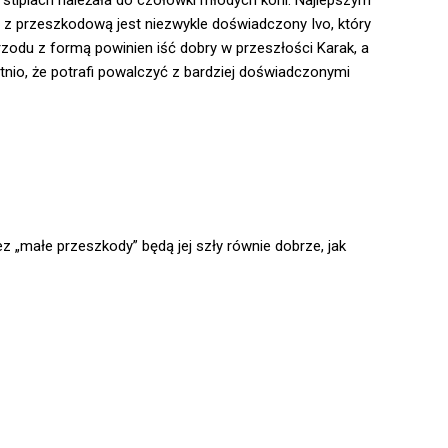
 stiplach należała do czołówki młodych koni. Najlepszym
 z przeszkodową jest niezwykle doświadczony Ivo, który
zodu z formą powinien iść dobry w przeszłości Karak, a
tnio, że potrafi powalczyć z bardziej doświadczonymi
ez „małe przeszkody” będą jej szły równie dobrze, jak