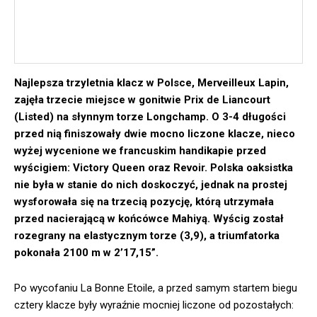
Najlepsza trzyletnia klacz w Polsce, Merveilleux Lapin,
zajęła trzecie miejsce w gonitwie Prix de Liancourt
(Listed) na słynnym torze Longchamp. O 3-4 długości
przed nią finiszowały dwie mocno liczone klacze, nieco
wyżej wycenione we francuskim handikapie przed
wyścigiem: Victory Queen oraz Revoir. Polska oaksistka
nie była w stanie do nich doskoczyć, jednak na prostej
wysforowała się na trzecią pozycję, którą utrzymała
przed nacierającą w końcówce Mahiyą. Wyścig został
rozegrany na elastycznym torze (3,9), a triumfatorka
pokonała 2100 m w 2’17,15”.
Po wycofaniu La Bonne Etoile, a przed samym startem biegu
cztery klacze były wyraźnie mocniej liczone od pozostałych: