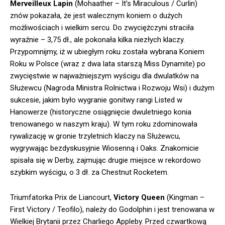
Merveilleux Lapin
(Mohaather – It’s Miraculous / Curlin)
znów pokazała, że jest walecznym koniem o dużych
możliwościach i wielkim sercu. Do zwyciężczyni straciła
wyraźnie – 3,75 dł., ale pokonała kilka niezłych klaczy.
Przypomnijmy, iż w ubiegłym roku została wybrana Koniem
Roku w Polsce (wraz z dwa lata starszą Miss Dynamite) po
zwycięstwie w najważniejszym wyścigu dla dwulatków na
Służewcu (Nagroda Ministra Rolnictwa i Rozwoju Wsi) i dużym
sukcesie, jakim było wygranie gonitwy rangi Listed w
Hanowerze (historyczne osiągnięcie dwuletniego konia
trenowanego w naszym kraju). W tym roku zdominowała
rywalizację w gronie trzyletnich klaczy na Służewcu,
wygrywając bezdyskusyjnie Wiosenną i Oaks. Znakomicie
spisała się w Derby, zajmując drugie miejsce w rekordowo
szybkim wyścigu, o 3 dł. za Chestnut Rocketem.
Triumfatorka Prix de Liancourt,
Victory Queen
(Kingman –
First Victory / Teofilo), należy do Godolphin i jest trenowana w
Wielkiej Brytanii przez Charliego Appleby. Przed czwartkową