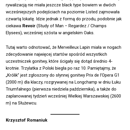
rywalizacją nie miała jeszcze black type bowiem w dwóch
wcześniejszych podejściach na poziomie Listed zajmowała
czwartą lokatę. Idzie jednak z formą do przodu, podobnie jak
ciekawa
Revoir
(Study of Man – Regardez / Champs
Elysees), wcześniej szósta w angielskim Oaks.
Tutaj warto odnotować, że Merveilleux Lapin miała w nogach
zdecydowanie najwięcej startów spośród wszystkich
uczestniczek gonitwy, które ścigały się dotąd średnio 4-
krotnie. Trzylatka z Polski biegła po raz 10. Pamiętajmy, że
„Królik” jest zgłoszony do słynnej gonitwy Prix de l’Opera G1
(2000 m) dla klaczy, rozgrywanej na Longchamp w dniu Łuku
Triumfalnego (pierwsza niedziela października), a także do
zaplanowanej tydzień wcześniej Wielkiej Warszawskiej (2600
m) na Służewcu.
Krzysztof Romaniuk