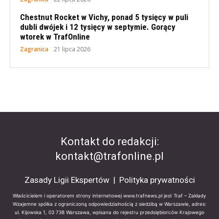
Chestnut Rocket w Vichy, ponad 5 tysięcy w puli
dubli dwójek i 12 tysięcy w septymie. Gorący
wtorek w TrafOnline
Zagranica
21 lipca 2026
Kontakt do redakcji:
kontakt@trafonline.pl
Zasady Ligii Ekspertów
|
Polityka prywatności
Właścicielem i operatorem strony internetowej www.trafnews.pl jest Traf – Zakłady
Wzajemne spółka z ograniczoną odpowiedzialnością z siedzibą w Warszawie, adres:
ul. Kijowska 1, 03 738 Warszawa, wpisana do rejestru przedsiębiorców Krajowego