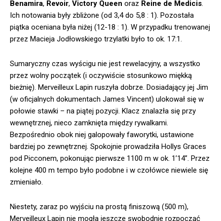
Benamira
,
Revoir
,
Victory Queen
oraz
Reine de Medicis
.
Ich notowania były zbliżone (od 3,4 do 5,8 : 1). Pozostała
piątka oceniana była niżej (12-18 : 1). W przypadku trenowanej
przez Macieja Jodłowskiego trzylatki było to ok. 17:1.
Sumaryczny czas wyścigu nie jest rewelacyjny, a wszystko
przez wolny początek (i oczywiście stosunkowo miękką
bieżnię). Merveilleux Lapin ruszyła dobrze. Dosiadający jej Jim
(w oficjalnych dokumentach James Vincent) ulokował się w
połowie stawki – na piątej pozycji. Klacz znalazła się przy
wewnętrznej, nieco zamknięta między rywalkami.
Bezpośrednio obok niej galopowały faworytki, ustawione
bardziej po zewnętrznej. Spokojnie prowadziła Hollys Graces
pod Picconem, pokonując pierwsze 1100 m w ok. 1’14”. Przez
kolejne 400 m tempo było podobne i w czołówce niewiele się
zmieniało.
Niestety, zaraz po wyjściu na prostą finiszową (500 m),
Merveilleux Lapin nie mogła jeszcze swobodnie rozpocząć