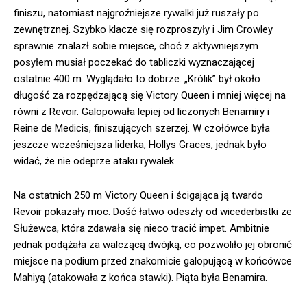
finiszu, natomiast najgroźniejsze rywalki już ruszały po
zewnętrznej. Szybko klacze się rozproszyły i Jim Crowley
sprawnie znalazł sobie miejsce, choć z aktywniejszym
posyłem musiał poczekać do tabliczki wyznaczającej
ostatnie 400 m. Wyglądało to dobrze. „Królik” był około
długość za rozpędzającą się Victory Queen i mniej więcej na
równi z Revoir. Galopowała lepiej od liczonych Benamiry i
Reine de Medicis, finiszujących szerzej. W czołówce była
jeszcze wcześniejsza liderka, Hollys Graces, jednak było
widać, że nie odeprze ataku rywalek.
Na ostatnich 250 m Victory Queen i ścigająca ją twardo
Revoir pokazały moc. Dość łatwo odeszły od wicederbistki ze
Służewca, która zdawała się nieco tracić impet. Ambitnie
jednak podążała za walczącą dwójką, co pozwoliło jej obronić
miejsce na podium przed znakomicie galopującą w końcówce
Mahiyą (atakowała z końca stawki). Piąta była Benamira.