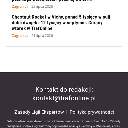
Zagranica
22 lipca 2026
Chestnut Rocket w Vichy, ponad 5 tysięcy w puli
dubli dwójek i 12 tysięcy w septymie. Gorący
wtorek w TrafOnline
Zagranica
21 lipca 2026
Kontakt do redakcji:
kontakt@trafonline.pl
Zasady Ligii Ekspertów
|
Polityka prywatności
Właścicielem i operatorem strony internetowej www.trafnews.pl jest Traf – Zakłady
Wzajemne spółka z ograniczoną odpowiedzialnością z siedzibą w Warszawie, adres: