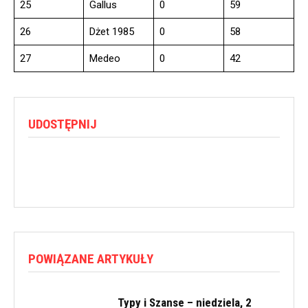
25
Gallus
0
59
26
Dżet 1985
0
58
27
Medeo
0
42
UDOSTĘPNIJ
POWIĄZANE ARTYKUŁY
Typy i Szanse – niedziela, 2