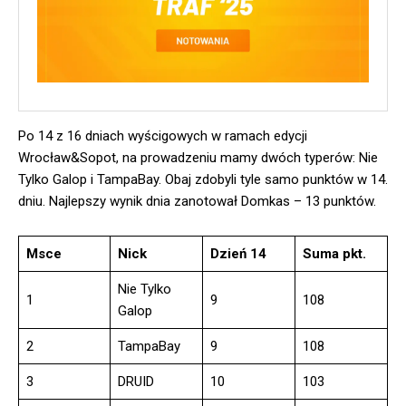
Po 14 z 16 dniach wyścigowych w ramach edycji
Wrocław&Sopot, na prowadzeniu mamy dwóch typerów: Nie
Tylko Galop i TampaBay. Obaj zdobyli tyle samo punktów w 14.
dniu. Najlepszy wynik dnia zanotował Domkas – 13 punktów.
Msce
Nick
Dzień 14
Suma pkt.
Nie Tylko
1
9
108
Galop
2
TampaBay
9
108
3
DRUID
10
103