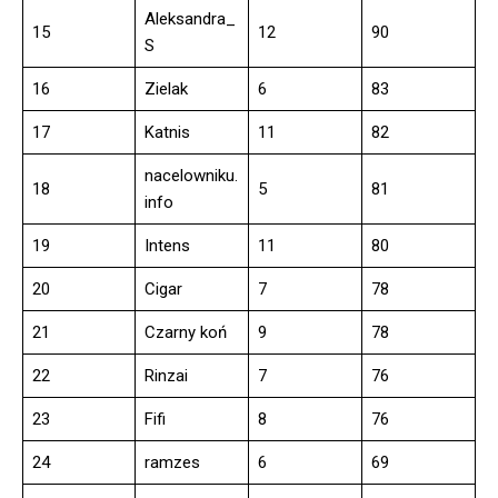
Aleksandra_
15
12
90
S
16
Zielak
6
83
17
Katnis
11
82
nacelowniku.
18
5
81
info
19
Intens
11
80
20
Cigar
7
78
21
Czarny koń
9
78
22
Rinzai
7
76
23
Fifi
8
76
24
ramzes
6
69