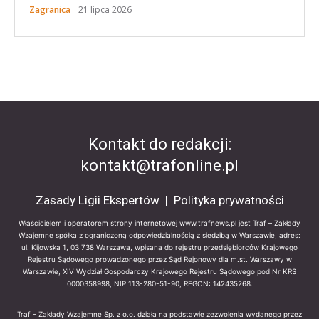
Zagranica
21 lipca 2026
Kontakt do redakcji:
kontakt@trafonline.pl
Zasady Ligii Ekspertów
|
Polityka prywatności
Właścicielem i operatorem strony internetowej www.trafnews.pl jest Traf – Zakłady
Wzajemne spółka z ograniczoną odpowiedzialnością z siedzibą w Warszawie, adres:
ul. Kijowska 1, 03 738 Warszawa, wpisana do rejestru przedsiębiorców Krajowego
Rejestru Sądowego prowadzonego przez Sąd Rejonowy dla m.st. Warszawy w
Warszawie, XIV Wydział Gospodarczy Krajowego Rejestru Sądowego pod Nr KRS
0000358998, NIP 113-280-51-90, REGON: 142435268.
Traf – Zakłady Wzajemne Sp. z o.o. działa na podstawie zezwolenia wydanego przez