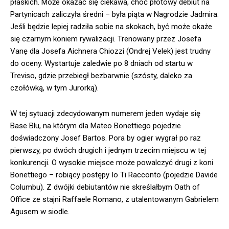
płaskich. Może okazać się ciekawa, choć płotowy debiut na
Partynicach zaliczyła średni – była piąta w Nagrodzie Jadmira.
Jeśli będzie lepiej radziła sobie na skokach, być może okaże
się czarnym koniem rywalizacji. Trenowany przez Josefa
Vanę dla Josefa Aichnera Chiozzi (Ondrej Velek) jest trudny
do oceny. Wystartuje zaledwie po 8 dniach od startu w
Treviso, gdzie przebiegł bezbarwnie (szósty, daleko za
czołówką, w tym Jurorką).
W tej sytuacji zdecydowanym numerem jeden wydaje się
Base Blu, na którym dla Mateo Bonettiego pojedzie
doświadczony Josef Bartos. Pora by ogier wygrał po raz
pierwszy, po dwóch drugich i jednym trzecim miejscu w tej
konkurencji. O wysokie miejsce może powalczyć drugi z koni
Bonettiego – robiący postępy Io Ti Racconto (pojedzie Davide
Columbu). Z dwójki debiutantów nie skreślałbym Oath of
Office ze stajni Raffaele Romano, z utalentowanym Gabrielem
Agusem w siodle.