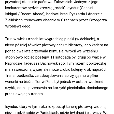
prywatnej stadninie państwa Zalewskich. Jednym z jego
konkurentów będzie zresztą „rodak” Isyndur (Caccini –
Ishigati / Dream Ahead), hodowli braci Ryszarda i Andrzeja
Zielińskich, trenowany obecnie w Czechach przez Grzegorza
Wróblewskiego.
Trurl w wieku trzech lat wygrał bieg płaski (w debiucie), a
nieco później również płotowy debiut. Niestety, jego karierę na
ponad dwa lata przerwała kontuzja. Wrócił we wrześniu,
stopniowo robiąc postępy. 11 listopada był drugi po walce w
Nagrodzie Tadeusza Dachowskiego. Tym razem poprzeczkę
ma zawieszoną wyżej, ale może zrobić kolejny krok naprzód.
Trener podkreśla, że zdecydowanie sprzyjają mu ciężkie
warunki na bieżni. Tor w Pizie był jednak w ostatni weekend
szybki, co nie przemawia na korzyść pięciolatka, dosiadanego
przez swojego trenera.
Isyndur, który w tym roku rozpoczął karierę płotową, wiosną
nieźle radził sobie w Pardubiach, gdzie był drugi i pierwszy. We