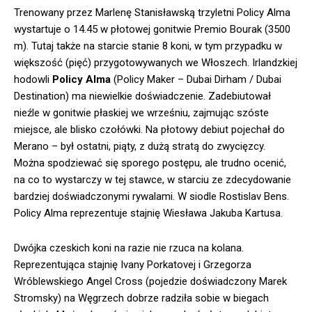
Trenowany przez Marlenę Stanisławską trzyletni Policy Alma
wystartuje o 14.45 w płotowej gonitwie Premio Bourak (3500
m). Tutaj także na starcie stanie 8 koni, w tym przypadku w
większość (pięć) przygotowywanych we Włoszech. Irlandzkiej
hodowli
Policy Alma
(Policy Maker – Dubai Dirham / Dubai
Destination) ma niewielkie doświadczenie. Zadebiutował
nieźle w gonitwie płaskiej we wrześniu, zajmując szóste
miejsce, ale blisko czołówki. Na płotowy debiut pojechał do
Merano – był ostatni, piąty, z dużą stratą do zwycięzcy.
Można spodziewać się sporego postępu, ale trudno ocenić,
na co to wystarczy w tej stawce, w starciu ze zdecydowanie
bardziej doświadczonymi rywalami. W siodle Rostislav Bens.
Policy Alma reprezentuje stajnię Wiesława Jakuba Kartusa.
Dwójka czeskich koni na razie nie rzuca na kolana.
Reprezentująca stajnię Ivany Porkatovej i Grzegorza
Wróblewskiego Angel Cross (pojedzie doświadczony Marek
Stromsky) na Węgrzech dobrze radziła sobie w biegach