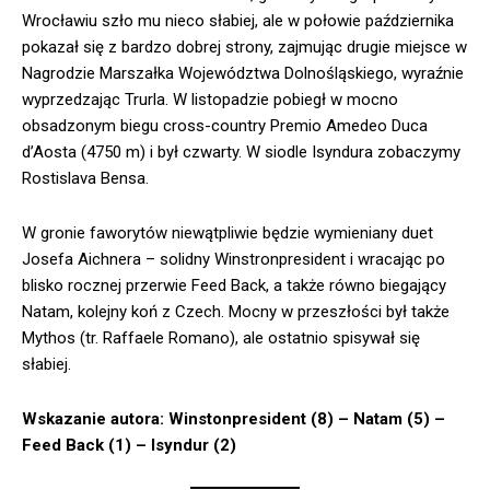
Wrocławiu szło mu nieco słabiej, ale w połowie października
pokazał się z bardzo dobrej strony, zajmując drugie miejsce w
Nagrodzie Marszałka Województwa Dolnośląskiego, wyraźnie
wyprzedzając Trurla. W listopadzie pobiegł w mocno
obsadzonym biegu cross-country Premio Amedeo Duca
d’Aosta (4750 m) i był czwarty. W siodle Isyndura zobaczymy
Rostislava Bensa.
W gronie faworytów niewątpliwie będzie wymieniany duet
Josefa Aichnera – solidny Winstronpresident i wracając po
blisko rocznej przerwie Feed Back, a także równo biegający
Natam, kolejny koń z Czech. Mocny w przeszłości był także
Mythos (tr. Raffaele Romano), ale ostatnio spisywał się
słabiej.
Wskazanie autora: Winstonpresident (8) – Natam (5) –
Feed Back (1) – Isyndur (2)