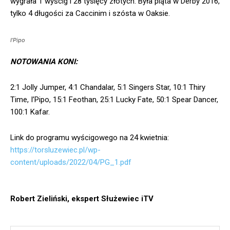
wygrała 1 wyścig i 28 tysięcy złotych. Była piąta w Derby 2016,
tylko 4 długości za Caccinim i szósta w Oaksie.
I’Pipo
NOTOWANIA KONI:
2:1 Jolly Jumper, 4:1 Chandalar, 5:1 Singers Star, 10:1 Thiry
Time, I’Pipo, 15:1 Feothan, 25:1 Lucky Fate, 50:1 Spear Dancer,
100:1 Kafar.
Link do programu wyścigowego na 24 kwietnia:
https://torsluzewiec.pl/wp-
content/uploads/2022/04/PG_1.pdf
Robert Zieliński, ekspert Służewiec iTV