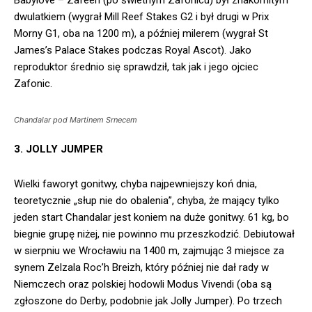
dwulatkiem (wygrał Mill Reef Stakes G2 i był drugi w Prix
Morny G1, oba na 1200 m), a później milerem (wygrał St
James’s Palace Stakes podczas Royal Ascot). Jako
reproduktor średnio się sprawdził, tak jak i jego ojciec
Zafonic.
Chandalar pod Martinem Srnecem
3. JOLLY JUMPER
Wielki faworyt gonitwy, chyba najpewniejszy koń dnia,
teoretycznie „słup nie do obalenia”, chyba, że mający tylko
jeden start Chandalar jest koniem na duże gonitwy. 61 kg, bo
biegnie grupę niżej, nie powinno mu przeszkodzić. Debiutował
w sierpniu we Wrocławiu na 1400 m, zajmując 3 miejsce za
synem Zelzala Roc’h Breizh, który później nie dał rady w
Niemczech oraz polskiej hodowli Modus Vivendi (oba są
zgłoszone do Derby, podobnie jak Jolly Jumper). Po trzech