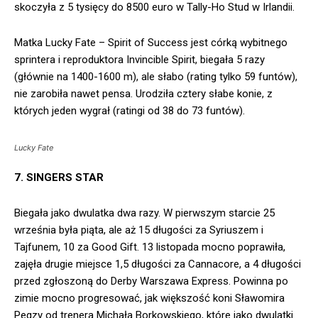
skoczyła z 5 tysięcy do 8500 euro w Tally-Ho Stud w Irlandii.
Matka Lucky Fate – Spirit of Success jest córką wybitnego
sprintera i reproduktora Invincible Spirit, biegała 5 razy
(głównie na 1400-1600 m), ale słabo (rating tylko 59 funtów),
nie zarobiła nawet pensa. Urodziła cztery słabe konie, z
których jeden wygrał (ratingi od 38 do 73 funtów).
Lucky Fate
7. SINGERS STAR
Biegała jako dwulatka dwa razy. W pierwszym starcie 25
września była piąta, ale aż 15 długości za Syriuszem i
Tajfunem, 10 za Good Gift. 13 listopada mocno poprawiła,
zajęła drugie miejsce 1,5 długości za Cannacore, a 4 długości
przed zgłoszoną do Derby Warszawa Express. Powinna po
zimie mocno progresować, jak większość koni Sławomira
Pegzy od trenera Michała Borkowskiego, które jako dwulatki