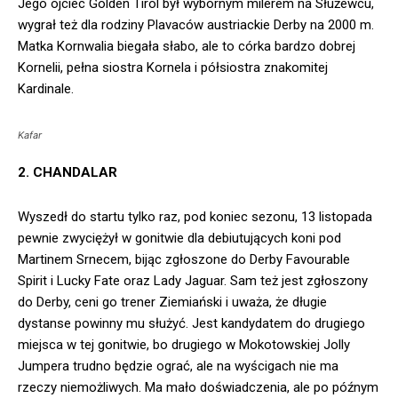
Jego ojciec Golden Tirol był wybornym milerem na Służewcu,
wygrał też dla rodziny Plavaców austriackie Derby na 2000 m.
Matka Kornwalia biegała słabo, ale to córka bardzo dobrej
Kornelii, pełna siostra Kornela i półsiostra znakomitej
Kardinale.
Kafar
2. CHANDALAR
Wyszedł do startu tylko raz, pod koniec sezonu, 13 listopada
pewnie zwyciężył w gonitwie dla debiutujących koni pod
Martinem Srnecem, bijąc zgłoszone do Derby Favourable
Spirit i Lucky Fate oraz Lady Jaguar. Sam też jest zgłoszony
do Derby, ceni go trener Ziemiański i uważa, że długie
dystanse powinny mu służyć. Jest kandydatem do drugiego
miejsca w tej gonitwie, bo drugiego w Mokotowskiej Jolly
Jumpera trudno będzie ograć, ale na wyścigach nie ma
rzeczy niemożliwych. Ma mało doświadczenia, ale po późnym