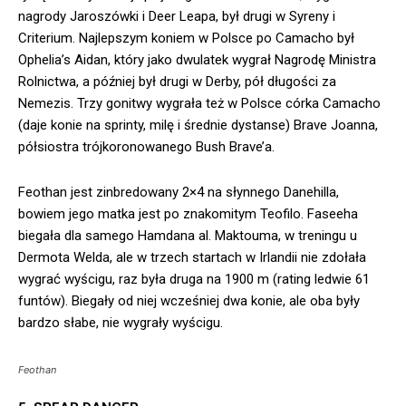
nagrody Jaroszówki i Deer Leapa, był drugi w Syreny i
Criterium. Najlepszym koniem w Polsce po Camacho był
Ophelia’s Aidan, który jako dwulatek wygrał Nagrodę Ministra
Rolnictwa, a później był drugi w Derby, pół długości za
Nemezis. Trzy gonitwy wygrała też w Polsce córka Camacho
(daje konie na sprinty, milę i średnie dystanse) Brave Joanna,
półsiostra trójkoronowanego Bush Brave’a.
Feothan jest zinbredowany 2×4 na słynnego Danehilla,
bowiem jego matka jest po znakomitym Teofilo. Faseeha
biegała dla samego Hamdana al. Maktouma, w treningu u
Dermota Welda, ale w trzech startach w Irlandii nie zdołała
wygrać wyścigu, raz była druga na 1900 m (rating ledwie 61
funtów). Biegały od niej wcześniej dwa konie, ale oba były
bardzo słabe, nie wygrały wyścigu.
Feothan