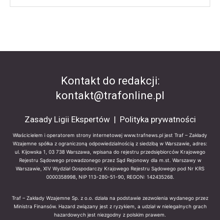
Kontakt do redakcji:
kontakt@trafonline.pl
Zasady Ligii Ekspertów
|
Polityka prywatności
Właścicielem i operatorem strony internetowej www.trafnews.pl jest Traf – Zakłady
Wzajemne spółka z ograniczoną odpowiedzialnością z siedzibą w Warszawie, adres:
ul. Kijowska 1, 03 738 Warszawa, wpisana do rejestru przedsiębiorców Krajowego
Rejestru Sądowego prowadzonego przez Sąd Rejonowy dla m.st. Warszawy w
Warszawie, XIV Wydział Gospodarczy Krajowego Rejestru Sądowego pod Nr KRS
0000358998, NIP 113-280-51-90, REGON: 142435268.
Traf – Zakłady Wzajemne Sp. z o.o. działa na podstawie zezwolenia wydanego przez
Ministra Finansów. Hazard związany jest z ryzykiem, a udział w nielegalnych grach
hazardowych jest niezgodny z polskim prawem.