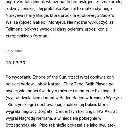
piąta. Została jednak włączona do hodowli, jest ze znakomitej
rodziny żeńskiej. Jej prababka Special to matka słynnego
Nureyeva i Fairy Bridge, która urodziła epokowego Sadlers
Wellsa (ojciec Galileo i Montjeu). Nie można wykluczyć, że
Telimena, pokryta wysokiej klasy ogierem, urodzi konia
europejskiego formatu.
Thiry Time
10. I’PIPO
Po wycofaniu Empire of the Sun, trzeci w tej gonitwie koń
polskiej hodowli, obok Kafara i Thiry Time. Salih Plavac po
swojej własności świetnym milerze i sprinterze Exciting Life
(wygrał dwulatkiem Listed w Baden Baden w treningu Wyrzyka
i Kluczyńskiego) dochował się znakomitej Dakini, która
wygrała nagrody Dorpata i Cardei (syn Exciting Life’a Akurat
wygrał Nagrodę Nemana, a w niedzielę pobiegnie w
Strzegomia), ale I’Pipo też nieźle pokazał się jako dwulatek.