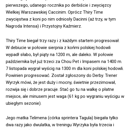
pierwszego, udanego rocznika po derbiście i zwycięzcy
Wielkiej Warszawskiej Caccinim. Oprócz Thiry Time
zwycięstwa z koni po nim odniosły Dacinni (aż trzy, w tym
Nagroda Intensa) i Przystojny Kaźmierz.
Thiry Time biegał trzy razy i z każdym startem progresował.
W debiucie w połowie sierpnia z końmi polskiej hodowli
wypadł słabo, był piąty na 1200 m, ale daleko. W połowie
października był już trzeci za Chou Pet i Impasem na 1400 m.
7 listopada wygrał wyścig na 1300 m dla koni polskiej hodowli.
Powinien progresować. Został zgłoszony do Derby. Trener
Wyrzyk mówi, że jest duży i mocny, świetnie przezimował,
rozwija się i dobrze pracuje. Stać go tu na walkę o płatne
miejsce, ale minusem jest waga (61 kg po wygraniu wyścigu w
ubiegłym sezonie).
Jego matka Telimena (córka sprintera Tagula) biegała tylko
dwa razy jako dwulatka, w treningu Wyrzyka była trzecia i