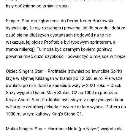
były opóźnione po zmianie stajni.
Singers Star ma zgłoszenie do Derby, trener Borkowski
sygnalizuje, że się rozwinęła i powinna iść do przodu i dobrze
czuć się na dłuższych dystansach (rodowód na to nie
wskazuje, jej ojciec Profitable był typowym sprinterem, a
matka milerką). Tu może być czarnym koniem gonitwy,
powinna mieć dużo szybkości i powalczyć o miejsce w trójce.
Ojciec Singers Star – Profitable (również po Invincible Spirit)
kryje w słynnej Kildangan w Irlandii po 12 500 euro. Pierwsze
dwulatki po nim dobrze zadebiutowały w 2021 roku – Quick
Suzy wygrała Queen Mary Stakes G2 na 1000 m podczas
Royal Ascot. Sam Profitable był jednym z najszybszych koni
w Europie ostatniej dekady – wygrał cztery wyścigi Pattern na
1000 m, w tym kultowy King’s Stand G1.
Matka Singers Star – Harmonic Note (po Nayef) wygrała dla