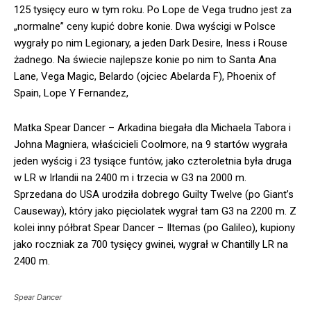
125 tysięcy euro w tym roku. Po Lope de Vega trudno jest za
„normalne” ceny kupić dobre konie. Dwa wyścigi w Polsce
wygrały po nim Legionary, a jeden Dark Desire, Iness i Rouse
żadnego. Na świecie najlepsze konie po nim to Santa Ana
Lane, Vega Magic, Belardo (ojciec Abelarda F), Phoenix of
Spain, Lope Y Fernandez,
Matka Spear Dancer – Arkadina biegała dla Michaela Tabora i
Johna Magniera, właścicieli Coolmore, na 9 startów wygrała
jeden wyścig i 23 tysiące funtów, jako czteroletnia była druga
w LR w Irlandii na 2400 m i trzecia w G3 na 2000 m.
Sprzedana do USA urodziła dobrego Guilty Twelve (po Giant’s
Causeway), który jako pięciolatek wygrał tam G3 na 2200 m. Z
kolei inny półbrat Spear Dancer – Iltemas (po Galileo), kupiony
jako roczniak za 700 tysięcy gwinei, wygrał w Chantilly LR na
2400 m.
Spear Dancer