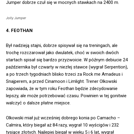
Jumper dobrze czuł się w mocnych stawkach na 2400 m.
Jolly Jumper
4. FEOTHAN
Był nadzieją stajni, dobrze spisywał się na treningach, ale
trochę rozczarował jako dwulatek, choć w swoich dwóch
startach spisał się bardzo przyzwoicie. W późnym debiucie 24
października był czwarty w niezłej stawce (wygrał Serpention),
a po trzech tygodniach blisko trzeci za Rock me Amadeus i
Snajperem, a przed Cinamoon i Limlight. Trener Olkowski
zapowiada, że w tym roku Feothan będzie zdecydowanie
lepszy, ale może potrzebować czasu. Powinien w tej gonitwie
walczyć o dalsze płatne miejsce.
Olkowski miał już wcześniej dobrego konia po Camacho –
Calmira, który biegał aż 84 razy, wygrał 10 wyścigów i 232
tysiące złotych. Najlepiej biegał w wieku 5 i 6 lat, wygrał