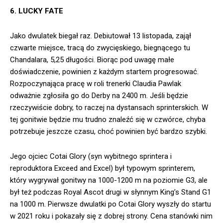
6. LUCKY FATE
Jako dwulatek biegał raz. Debiutował 13 listopada, zajął
czwarte miejsce, tracą do zwycięskiego, biegnącego tu
Chandalara, 5,25 długości. Biorąc pod uwagę małe
doświadczenie, powinien z każdym startem progresować.
Rozpoczynająca pracę w roli trenerki Claudia Pawlak
odważnie zgłosiła go do Derby na 2400 m. Jeśli będzie
rzeczywiście dobry, to raczej na dystansach sprinterskich. W
tej gonitwie będzie mu trudno znaleźć się w czwórce, chyba
potrzebuje jeszcze czasu, choć powinien być bardzo szybki.
Jego ojciec Cotai Glory (syn wybitnego sprintera i
reproduktora Exceed and Excel) był typowym sprinterem,
który wygrywał gonitwy na 1000-1200 m na poziomie G3, ale
był też podczas Royal Ascot drugi w słynnym King’s Stand G1
na 1000 m. Pierwsze dwulatki po Cotai Glory wyszły do startu
w 2021 roku i pokazały się z dobrej strony. Cena stanówki nim