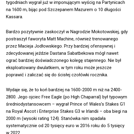
tygodniach wygrał już w imponującym wyścig na Partynicach
na 1600 m, bijąc pod Szczepanem Mazurem o 10 długości
Kassara.
Bardzo pozytywnie zaskoczył w Nagrodzie Mokotowskiej, gdy
postraszył faworyta Matt Machine, również trenowanego
przez Macieja Jodłowskiego. Przy bardziej ofensywnej i
zdecydowanej jeździe Dastana Sabatbekowa mógł nawet
ograć bardziej doświadczonego kolegę stajennego. Nie był
eksploatowany dwulatkiem, w tym roku może jeszcze
poprawić i zaliczać się do ścisłej czołówki rocznika.
Wydaje się, że to koń bardziej na 1600-2000 m niż na 2400-
2800. Jego ojciec Free Eagle (po High Chaparral) był typowym
średniodystansowcem – wygrał Prince of Wales’s Stakes G1
na Royal Ascot i Enterprise Stakes G3 w Irlandii – oba biegi na
2000 m (wysoki rating 124). Stanówka nim spadała
systematycznie od 20 tysięcy euro w 2016 roku do 5 tysięcy
w 2022.