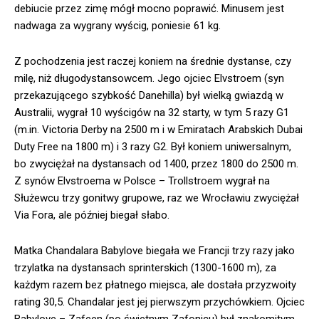
debiucie przez zimę mógł mocno poprawić. Minusem jest
nadwaga za wygrany wyścig, poniesie 61 kg.
Z pochodzenia jest raczej koniem na średnie dystanse, czy
milę, niż długodystansowcem. Jego ojciec Elvstroem (syn
przekazującego szybkość Danehilla) był wielką gwiazdą w
Australii, wygrał 10 wyścigów na 32 starty, w tym 5 razy G1
(m.in. Victoria Derby na 2500 m i w Emiratach Arabskich Dubai
Duty Free na 1800 m) i 3 razy G2. Był koniem uniwersalnym,
bo zwyciężał na dystansach od 1400, przez 1800 do 2500 m.
Z synów Elvstroema w Polsce – Trollstroem wygrał na
Służewcu trzy gonitwy grupowe, raz we Wrocławiu zwyciężał
Via Fora, ale później biegał słabo.
Matka Chandalara Babylove biegała we Francji trzy razy jako
trzylatka na dystansach sprinterskich (1300-1600 m), za
każdym razem bez płatnego miejsca, ale dostała przyzwoity
rating 30,5. Chandalar jest jej pierwszym przychówkiem. Ojciec
Babylove – Zafeen (po świetnym Zafonicu) był znakomitym