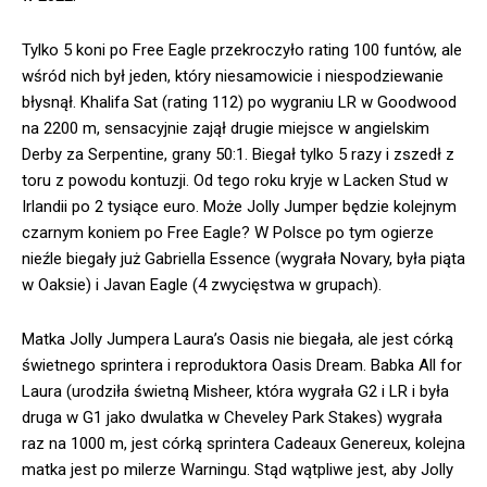
Tylko 5 koni po Free Eagle przekroczyło rating 100 funtów, ale
wśród nich był jeden, który niesamowicie i niespodziewanie
błysnął. Khalifa Sat (rating 112) po wygraniu LR w Goodwood
na 2200 m, sensacyjnie zajął drugie miejsce w angielskim
Derby za Serpentine, grany 50:1. Biegał tylko 5 razy i zszedł z
toru z powodu kontuzji. Od tego roku kryje w Lacken Stud w
Irlandii po 2 tysiące euro. Może Jolly Jumper będzie kolejnym
czarnym koniem po Free Eagle? W Polsce po tym ogierze
nieźle biegały już Gabriella Essence (wygrała Novary, była piąta
w Oaksie) i Javan Eagle (4 zwycięstwa w grupach).
Matka Jolly Jumpera Laura’s Oasis nie biegała, ale jest córką
świetnego sprintera i reproduktora Oasis Dream. Babka All for
Laura (urodziła świetną Misheer, która wygrała G2 i LR i była
druga w G1 jako dwulatka w Cheveley Park Stakes) wygrała
raz na 1000 m, jest córką sprintera Cadeaux Genereux, kolejna
matka jest po milerze Warningu. Stąd wątpliwe jest, aby Jolly