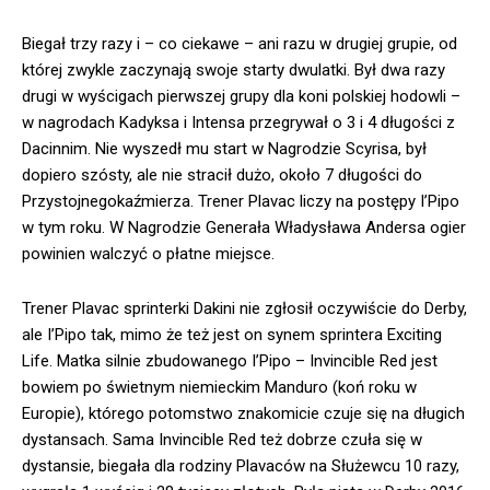
Biegał trzy razy i – co ciekawe – ani razu w drugiej grupie, od
której zwykle zaczynają swoje starty dwulatki. Był dwa razy
drugi w wyścigach pierwszej grupy dla koni polskiej hodowli –
w nagrodach Kadyksa i Intensa przegrywał o 3 i 4 długości z
Dacinnim. Nie wyszedł mu start w Nagrodzie Scyrisa, był
dopiero szósty, ale nie stracił dużo, około 7 długości do
Przystojnegokaźmierza. Trener Plavac liczy na postępy I’Pipo
w tym roku. W Nagrodzie Generała Władysława Andersa ogier
powinien walczyć o płatne miejsce.
Trener Plavac sprinterki Dakini nie zgłosił oczywiście do Derby,
ale I’Pipo tak, mimo że też jest on synem sprintera Exciting
Life. Matka silnie zbudowanego I’Pipo – Invincible Red jest
bowiem po świetnym niemieckim Manduro (koń roku w
Europie), którego potomstwo znakomicie czuje się na długich
dystansach. Sama Invincible Red też dobrze czuła się w
dystansie, biegała dla rodziny Plavaców na Służewcu 10 razy,