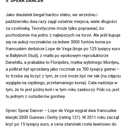
5. SPEAR DANCER
Jako dwulatek biegał bardzo słabo, we wrześniu i
październiku dwa razy zajął ostatnie miejsca, wiele długości
za czołówką. Teoretycznie może tylko poprawiać, bo
pochodzenie ma jedno z najlepszych na torze. Ale jeśli kupuje
się na aukcji roczniaków za ledwie 3000 funtów konia po
francuskim derbiście Lope de Vega (kryje po 125 tysięcy euro
w Ballylinch Stud), z matki po epokowym reproduktorze
Danehillu, a prababka to Floripides, matka wybitnego Montjeu,
a półbrat był sprzedany jako roczniak za 700 tysięcy gwinei –
to trzeba się liczyć z tym, że coś może być nie tak (na zdjęciu
wygląda na ciężkiego, przełamanego konia). Cała nadzieja w
tym, że to jest późny koń i w tym roku zaskoczy. Póki co, jest
tu jednym z outsiderów gonitwy.
Ojciec Spear Dancer – Lope de Vega wygrał dwa francuskie
klasyki 2000 Guineas i Derby (rating 121). W 2011 roku zaczął
kryć po 15 tysięcy euro, a cena stanówki rosła lawinowo do